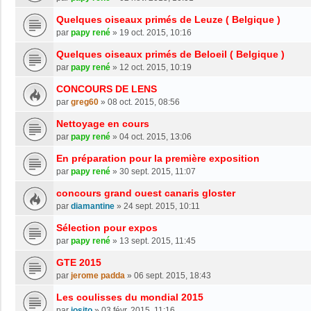
Quelques oiseaux primés de Leuze ( Belgique )
par
papy rené
»
19 oct. 2015, 10:16
Quelques oiseaux primés de Beloeil ( Belgique )
par
papy rené
»
12 oct. 2015, 10:19
CONCOURS DE LENS
par
greg60
»
08 oct. 2015, 08:56
Nettoyage en cours
par
papy rené
»
04 oct. 2015, 13:06
En préparation pour la première exposition
par
papy rené
»
30 sept. 2015, 11:07
concours grand ouest canaris gloster
par
diamantine
»
24 sept. 2015, 10:11
Sélection pour expos
par
papy rené
»
13 sept. 2015, 11:45
GTE 2015
par
jerome padda
»
06 sept. 2015, 18:43
Les coulisses du mondial 2015
par
josito
»
03 févr. 2015, 11:16