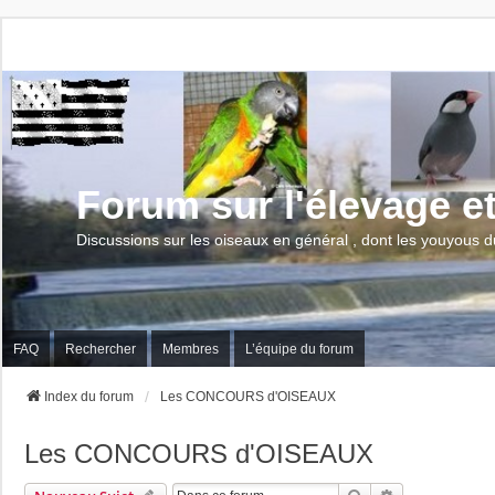
Forum sur l'élevage e
Discussions sur les oiseaux en général , dont les youyous d
FAQ
Rechercher
Membres
L’équipe du forum
Index du forum
Les CONCOURS d'OISEAUX
Les CONCOURS d'OISEAUX