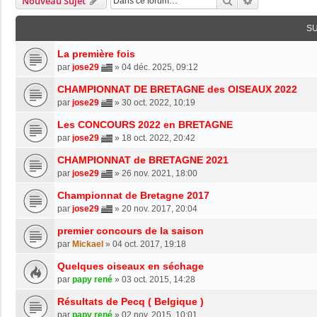
Rechercher
Recherche Av
Nouveau Sujet
S
La première fois
par
jose29
»
04 déc. 2025, 09:12
CHAMPIONNAT DE BRETAGNE des OISEAUX 2022
par
jose29
»
30 oct. 2022, 10:19
Les CONCOURS 2022 en BRETAGNE
par
jose29
»
18 oct. 2022, 20:42
CHAMPIONNAT de BRETAGNE 2021
par
jose29
»
26 nov. 2021, 18:00
Championnat de Bretagne 2017
par
jose29
»
20 nov. 2017, 20:04
premier concours de la saison
par
Mickael
»
04 oct. 2017, 19:18
Quelques oiseaux en séchage
par
papy rené
»
03 oct. 2015, 14:28
Résultats de Pecq ( Belgique )
par
papy rené
»
02 nov. 2015, 10:01