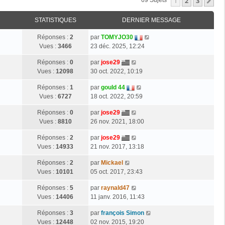
1
2
3
Su
69 Sujets
STATISTIQUES
DERNIER MESSAGE
Réponses :
2
par
TOMYJO30
Vues :
3466
23 déc. 2025, 12:24
Réponses :
0
par
jose29
Vues :
12098
30 oct. 2022, 10:19
Réponses :
1
par
gould 44
Vues :
6727
18 oct. 2022, 20:59
Réponses :
0
par
jose29
Vues :
8810
26 nov. 2021, 18:00
Réponses :
2
par
jose29
Vues :
14933
21 nov. 2017, 13:18
Réponses :
2
par
Mickael
Vues :
10101
05 oct. 2017, 23:43
Réponses :
5
par
raynald47
Vues :
14406
11 janv. 2016, 11:43
Réponses :
3
par
françois Simon
Vues :
12448
02 nov. 2015, 19:20