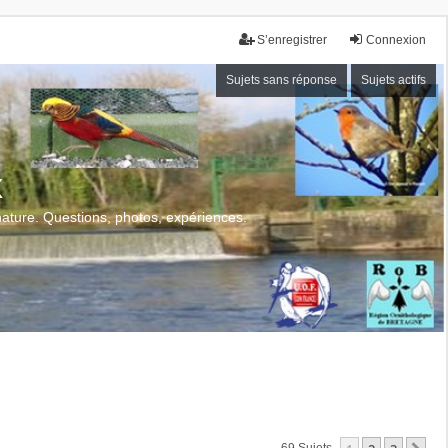
S’enregistrer
Connexion
Sujets sans réponse
Sujets actifs
x
 nature. Questions, photos, expériences.