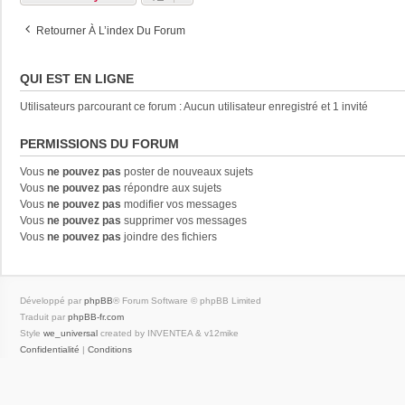
Retourner À L’index Du Forum
QUI EST EN LIGNE
Utilisateurs parcourant ce forum : Aucun utilisateur enregistré et 1 invité
PERMISSIONS DU FORUM
Vous
ne pouvez pas
poster de nouveaux sujets
Vous
ne pouvez pas
répondre aux sujets
Vous
ne pouvez pas
modifier vos messages
Vous
ne pouvez pas
supprimer vos messages
Vous
ne pouvez pas
joindre des fichiers
Développé par
phpBB
® Forum Software © phpBB Limited
Traduit par
phpBB-fr.com
Style
we_universal
created by INVENTEA & v12mike
Confidentialité
|
Conditions