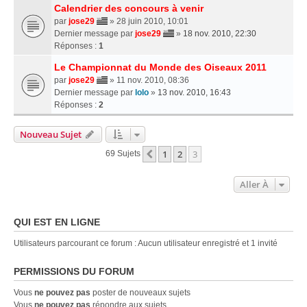
Calendrier des concours à venir
par
jose29
» 28 juin 2010, 10:01
Dernier message par
jose29
»
18 nov. 2010, 22:30
Réponses :
1
Le Championnat du Monde des Oiseaux 2011
par
jose29
» 11 nov. 2010, 08:36
Dernier message par
lolo
»
13 nov. 2010, 16:43
Réponses :
2
Nouveau Sujet
1
2
3
Précédente
69 Sujets
Aller À
QUI EST EN LIGNE
Utilisateurs parcourant ce forum : Aucun utilisateur enregistré et 1 invité
PERMISSIONS DU FORUM
Vous
ne pouvez pas
poster de nouveaux sujets
Vous
ne pouvez pas
répondre aux sujets