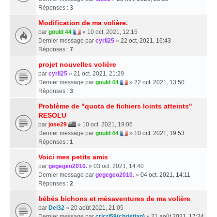
Réponses :
3
Modification de ma volière.
par
gould 44
» 10 oct. 2021, 12:15
Dernier message par
cyril25
»
22 oct. 2021, 16:43
Réponses :
7
projet nouvelles volière
par
cyril25
» 21 oct. 2021, 21:29
Dernier message par
gould 44
»
22 oct. 2021, 13:50
Réponses :
3
Problème de "quota de fichiers loints atteints"
RESOLU
par
jose29
» 10 oct. 2021, 19:06
Dernier message par
gould 44
»
10 oct. 2021, 19:53
Réponses :
1
Voici mes petits amis
par
gegegeo2010.
» 03 oct. 2021, 14:40
Dernier message par
gegegeo2010.
»
04 oct. 2021, 14:11
Réponses :
2
bébés bichons et mésaventures de ma volière
par
Del32
» 20 août 2021, 21:05
Dernier message par
cricri59(christian)
»
21 août 2021, 17:24