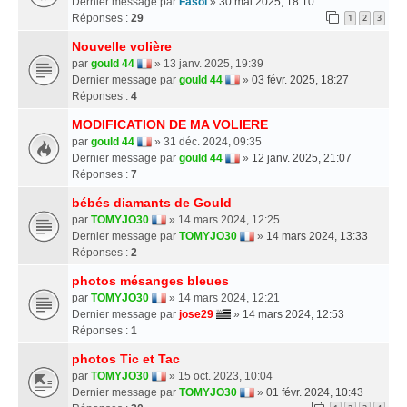
Dernier message par
Fasol
»
30 mai 2025, 18:10
Réponses :
29
1
2
3
Nouvelle volière
par
gould 44
» 13 janv. 2025, 19:39
Dernier message par
gould 44
»
03 févr. 2025, 18:27
Réponses :
4
MODIFICATION DE MA VOLIERE
par
gould 44
» 31 déc. 2024, 09:35
Dernier message par
gould 44
»
12 janv. 2025, 21:07
Réponses :
7
bébés diamants de Gould
par
TOMYJO30
» 14 mars 2024, 12:25
Dernier message par
TOMYJO30
»
14 mars 2024, 13:33
Réponses :
2
photos mésanges bleues
par
TOMYJO30
» 14 mars 2024, 12:21
Dernier message par
jose29
»
14 mars 2024, 12:53
Réponses :
1
photos Tic et Tac
par
TOMYJO30
» 15 oct. 2023, 10:04
Dernier message par
TOMYJO30
»
01 févr. 2024, 10:43