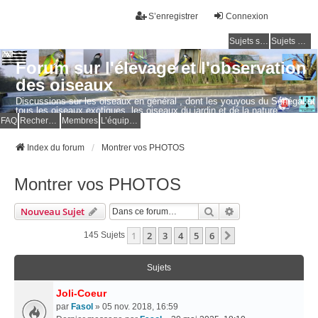
S’enregistrer
Connexion
Sujets sans réponse
Sujets actifs
Forum sur l'élevage et l'observation
des oiseaux
Discussions sur les oiseaux en général , dont les youyous du Sénégal et
tous les oiseaux exotiques, les oiseaux du jardin et de la nature.
Questions, photos, expériences.
FAQ
Rechercher
Membres
L’équipe du forum
Index du forum
Montrer vos PHOTOS
Montrer vos PHOTOS
Rechercher
Recherche Avancé
Nouveau Sujet
1
2
3
4
5
6
Suivante
145 Sujets
Sujets
Joli-Coeur
par
Fasol
» 05 nov. 2018, 16:59