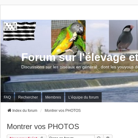
Forum sur l'élevage e
Discussions sur les oiseaux en général , dont les youyous d
FAQ
Rechercher
Membres
L’équipe du forum
Index du forum
Montrer vos PHOTOS
Montrer vos PHOTOS