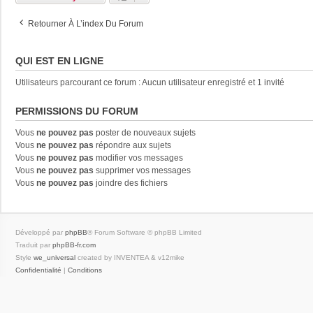
Retourner À L’index Du Forum
QUI EST EN LIGNE
Utilisateurs parcourant ce forum : Aucun utilisateur enregistré et 1 invité
PERMISSIONS DU FORUM
Vous
ne pouvez pas
poster de nouveaux sujets
Vous
ne pouvez pas
répondre aux sujets
Vous
ne pouvez pas
modifier vos messages
Vous
ne pouvez pas
supprimer vos messages
Vous
ne pouvez pas
joindre des fichiers
Développé par
phpBB
® Forum Software © phpBB Limited
Traduit par
phpBB-fr.com
Style
we_universal
created by INVENTEA & v12mike
Confidentialité
|
Conditions