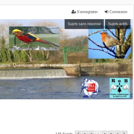
S’enregistrer
Connexion
Sujets sans réponse
Sujets actifs
x
 nature. Questions, photos, expériences.