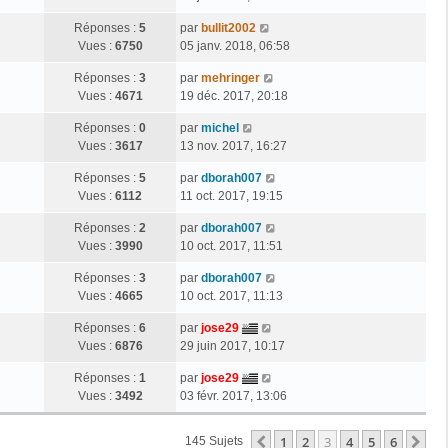
Réponses :
5
par
bullit2002
Vues :
6750
05 janv. 2018, 06:58
Réponses :
3
par
mehringer
Vues :
4671
19 déc. 2017, 20:18
Réponses :
0
par
michel
Vues :
3617
13 nov. 2017, 16:27
Réponses :
5
par
dborah007
Vues :
6112
11 oct. 2017, 19:15
Réponses :
2
par
dborah007
Vues :
3990
10 oct. 2017, 11:51
Réponses :
3
par
dborah007
Vues :
4665
10 oct. 2017, 11:13
Réponses :
6
par
jose29
Vues :
6876
29 juin 2017, 10:17
Réponses :
1
par
jose29
Vues :
3492
03 févr. 2017, 13:06
1
2
3
4
5
6
Précédente
Su
145 Sujets