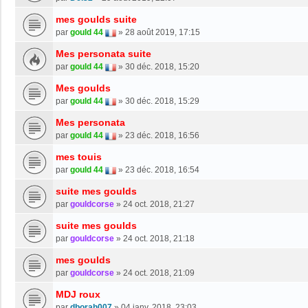
mes goulds suite
par
gould 44
»
28 août 2019, 17:15
Mes personata suite
par
gould 44
»
30 déc. 2018, 15:20
Mes goulds
par
gould 44
»
30 déc. 2018, 15:29
Mes personata
par
gould 44
»
23 déc. 2018, 16:56
mes touis
par
gould 44
»
23 déc. 2018, 16:54
suite mes goulds
par
gouldcorse
»
24 oct. 2018, 21:27
suite mes goulds
par
gouldcorse
»
24 oct. 2018, 21:18
mes goulds
par
gouldcorse
»
24 oct. 2018, 21:09
MDJ roux
par
dborah007
»
04 janv. 2018, 23:03