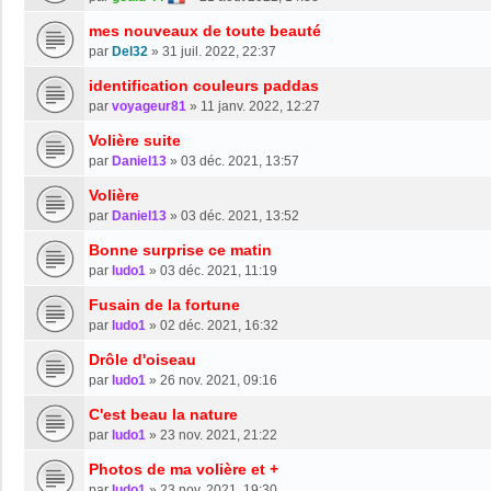
mes nouveaux de toute beauté
par
Del32
»
31 juil. 2022, 22:37
identification couleurs paddas
par
voyageur81
»
11 janv. 2022, 12:27
Volière suite
par
Daniel13
»
03 déc. 2021, 13:57
Volière
par
Daniel13
»
03 déc. 2021, 13:52
Bonne surprise ce matin
par
ludo1
»
03 déc. 2021, 11:19
Fusain de la fortune
par
ludo1
»
02 déc. 2021, 16:32
Drôle d'oiseau
par
ludo1
»
26 nov. 2021, 09:16
C'est beau la nature
par
ludo1
»
23 nov. 2021, 21:22
Photos de ma volière et +
par
ludo1
»
23 nov. 2021, 19:30