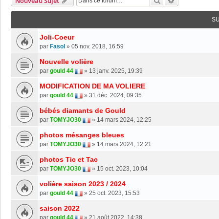
Rechercher
Recherche Av
Nouveau Sujet
S
Joli-Coeur
par
Fasol
»
05 nov. 2018, 16:59
Nouvelle volière
par
gould 44
»
13 janv. 2025, 19:39
MODIFICATION DE MA VOLIERE
par
gould 44
»
31 déc. 2024, 09:35
bébés diamants de Gould
par
TOMYJO30
»
14 mars 2024, 12:25
photos mésanges bleues
par
TOMYJO30
»
14 mars 2024, 12:21
photos Tic et Tac
par
TOMYJO30
»
15 oct. 2023, 10:04
volière saison 2023 / 2024
par
gould 44
»
25 oct. 2023, 15:53
saison 2022
par
gould 44
»
21 août 2022, 14:38