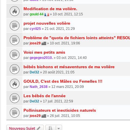
Modification de ma volière.
par
gould 44
»
10 oct. 2021, 12:15
projet nouvelles volière
par
cyril25
»
21 oct. 2021, 21:29
Problème de "quota de fichiers loints atteints" RESO
par
jose29
»
10 oct. 2021, 19:06
Voici mes petits amis
par
gegegeo2010.
»
03 oct. 2021, 14:40
bébés bichons et mésaventures de ma volière
par
Del32
»
20 août 2021, 21:05
GOULD, C'est des Mâles ou Femelles !!!
par
Nath_2638
»
12 mars 2021, 20:09
Les bébés de l'année
par
Del32
»
17 juil. 2021, 22:59
Pollinisateurs et inecticides naturels
par
jose29
»
26 juil. 2021, 10:05
Nouveau Sujet