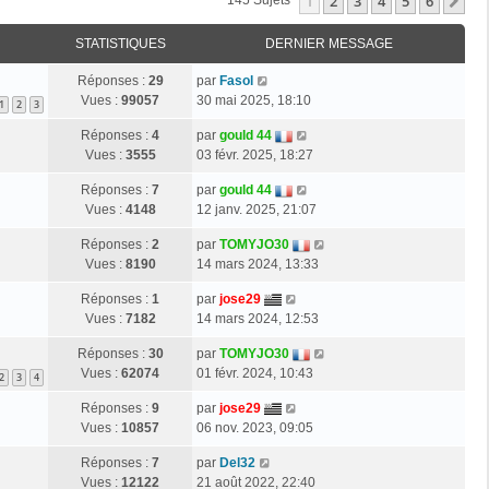
1
2
3
4
5
6
Su
145 Sujets
STATISTIQUES
DERNIER MESSAGE
Réponses :
29
par
Fasol
Vues :
99057
30 mai 2025, 18:10
1
2
3
Réponses :
4
par
gould 44
Vues :
3555
03 févr. 2025, 18:27
Réponses :
7
par
gould 44
Vues :
4148
12 janv. 2025, 21:07
Réponses :
2
par
TOMYJO30
Vues :
8190
14 mars 2024, 13:33
Réponses :
1
par
jose29
Vues :
7182
14 mars 2024, 12:53
Réponses :
30
par
TOMYJO30
Vues :
62074
01 févr. 2024, 10:43
2
3
4
Réponses :
9
par
jose29
Vues :
10857
06 nov. 2023, 09:05
Réponses :
7
par
Del32
Vues :
12122
21 août 2022, 22:40