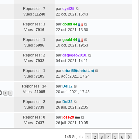
Réponses :
7
par
cyril25
Vues :
11240
22 oct. 2021, 16:43
Réponses :
3
par
gould 44
Vues :
7916
22 oct. 2021, 13:50
Réponses :
1
par
gould 44
Vues :
6996
10 oct. 2021, 19:53
Réponses :
2
par
gegegeo2010.
Vues :
7932
04 oct. 2021, 14:11
Réponses :
1
par
cricri59(christian)
Vues :
7105
21 août 2021, 17:24
Réponses :
14
par
Del32
Vues :
21085
20 août 2021, 17:43
1
2
Réponses :
2
par
Del32
Vues :
7739
26 juil. 2021, 22:35
Réponses :
0
par
jose29
Vues :
7437
26 juil. 2021, 10:05
1
2
3
4
5
6
Su
145 Sujets