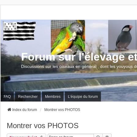
Forum sur l'élevage e
Discussions sur les oiseaux en général , dont les youyous d
FAQ
Rechercher
Membres
L’équipe du forum
Index du forum
Montrer vos PHOTOS
Montrer vos PHOTOS