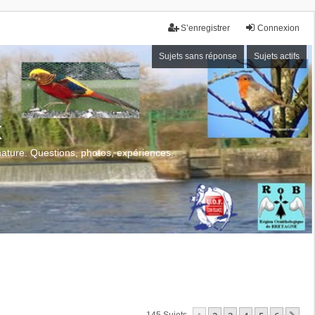
S’enregistrer
Connexion
Sujets sans réponse
Sujets actifs
x
 nature. Questions, photos, expériences.