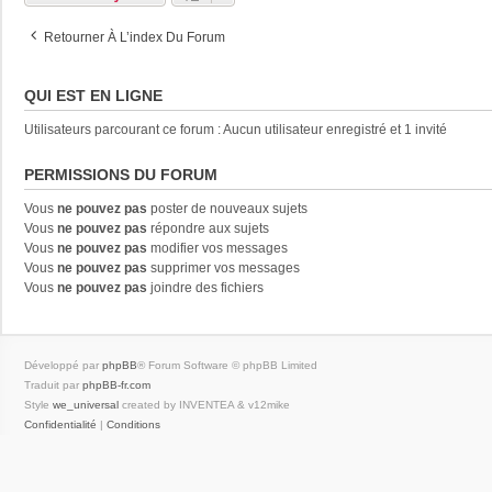
Retourner À L’index Du Forum
QUI EST EN LIGNE
Utilisateurs parcourant ce forum : Aucun utilisateur enregistré et 1 invité
PERMISSIONS DU FORUM
Vous
ne pouvez pas
poster de nouveaux sujets
Vous
ne pouvez pas
répondre aux sujets
Vous
ne pouvez pas
modifier vos messages
Vous
ne pouvez pas
supprimer vos messages
Vous
ne pouvez pas
joindre des fichiers
Développé par
phpBB
® Forum Software © phpBB Limited
Traduit par
phpBB-fr.com
Style
we_universal
created by INVENTEA & v12mike
Confidentialité
|
Conditions