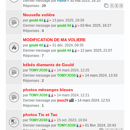
Dernier message par
Fasol
»
30 mai 2025, 18:10
Réponses :
29
1
2
3
Nouvelle volière
par
gould 44
» 13 janv. 2025, 19:39
Dernier message par
gould 44
»
03 févr. 2025, 18:27
Réponses :
4
MODIFICATION DE MA VOLIERE
par
gould 44
» 31 déc. 2024, 09:35
Dernier message par
gould 44
»
12 janv. 2025, 21:07
Réponses :
7
bébés diamants de Gould
par
TOMYJO30
» 14 mars 2024, 12:25
Dernier message par
TOMYJO30
»
14 mars 2024, 13:33
Réponses :
2
photos mésanges bleues
par
TOMYJO30
» 14 mars 2024, 12:21
Dernier message par
jose29
»
14 mars 2024, 12:53
Réponses :
1
photos Tic et Tac
par
TOMYJO30
» 15 oct. 2023, 10:04
Dernier message par
TOMYJO30
»
01 févr. 2024, 10:43