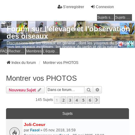
S’enregistrer
Connexion
Sujets sans réponse
Sujets actifs
Forum sur l'élevage et l'observation
des oiseaux
Discussions sur les oiseaux en général , dont les youyous du Sénégal et
tous les oiseaux exotiques, les oiseaux du jardin et de la nature.
Questions, photos, expériences.
FAQ
Rechercher
Membres
L’équipe du forum
Index du forum
Montrer vos PHOTOS
Montrer vos PHOTOS
Rechercher
Recherche Avancé
Nouveau Sujet
1
2
3
4
5
6
Suivante
145 Sujets
Sujets
Joli-Coeur
par
Fasol
» 05 nov. 2018, 16:59