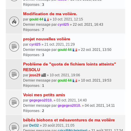
Réponses :
3
Modification de ma volière.
par
gould 44
» 10 oct. 2021, 12:15
Dernier message par
cyril25
»
22 oct. 2021, 16:43
Réponses :
7
projet nouvelles volière
par
cyril25
» 21 oct. 2021, 21:29
Dernier message par
gould 44
»
22 oct. 2021, 13:50
Réponses :
3
Problème de "quota de fichiers loints atteints"
RESOLU
par
jose29
» 10 oct. 2021, 19:06
Dernier message par
gould 44
»
10 oct. 2021, 19:53
Réponses :
1
Voici mes petits amis
par
gegegeo2010.
» 03 oct. 2021, 14:40
Dernier message par
gegegeo2010.
»
04 oct. 2021, 14:11
Réponses :
2
bébés bichons et mésaventures de ma volière
par
Del32
» 20 août 2021, 21:05
Dernier message par
cricri59(christian)
»
21 août 2021, 17:24