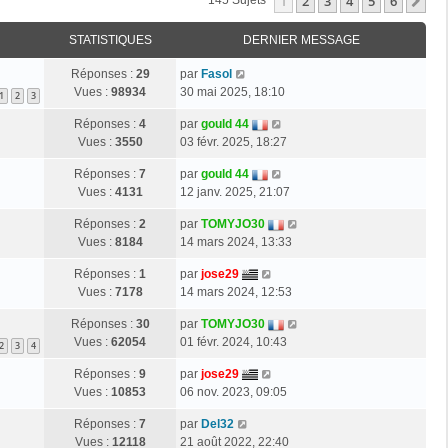
1
2
3
4
5
6
Su
145 Sujets
STATISTIQUES
DERNIER MESSAGE
Réponses :
29
par
Fasol
Vues :
98934
30 mai 2025, 18:10
1
2
3
Réponses :
4
par
gould 44
Vues :
3550
03 févr. 2025, 18:27
Réponses :
7
par
gould 44
Vues :
4131
12 janv. 2025, 21:07
Réponses :
2
par
TOMYJO30
Vues :
8184
14 mars 2024, 13:33
Réponses :
1
par
jose29
Vues :
7178
14 mars 2024, 12:53
Réponses :
30
par
TOMYJO30
Vues :
62054
01 févr. 2024, 10:43
2
3
4
Réponses :
9
par
jose29
Vues :
10853
06 nov. 2023, 09:05
Réponses :
7
par
Del32
Vues :
12118
21 août 2022, 22:40