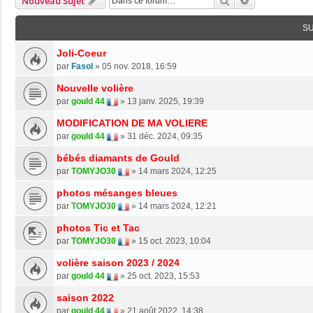
Rechercher
Recherche Av
Nouveau Sujet
S
Joli-Coeur
par
Fasol
»
05 nov. 2018, 16:59
Nouvelle volière
par
gould 44
»
13 janv. 2025, 19:39
MODIFICATION DE MA VOLIERE
par
gould 44
»
31 déc. 2024, 09:35
bébés diamants de Gould
par
TOMYJO30
»
14 mars 2024, 12:25
photos mésanges bleues
par
TOMYJO30
»
14 mars 2024, 12:21
photos Tic et Tac
par
TOMYJO30
»
15 oct. 2023, 10:04
volière saison 2023 / 2024
par
gould 44
»
25 oct. 2023, 15:53
saison 2022
par
gould 44
»
21 août 2022, 14:38