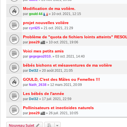
Modification de ma volière.
par
gould 44
»
10 oct. 2021, 12:15
projet nouvelles volière
par
cyril25
»
21 oct. 2021, 21:29
Problème de "quota de fichiers loints atteints" RESO
par
jose29
»
10 oct. 2021, 19:06
Voici mes petits amis
par
gegegeo2010.
»
03 oct. 2021, 14:40
bébés bichons et mésaventures de ma volière
par
Del32
»
20 août 2021, 21:05
GOULD, C'est des Mâles ou Femelles !!!
par
Nath_2638
»
12 mars 2021, 20:09
Les bébés de l'année
par
Del32
»
17 juil. 2021, 22:59
Pollinisateurs et inecticides naturels
par
jose29
»
26 juil. 2021, 10:05
Nouveau Sujet