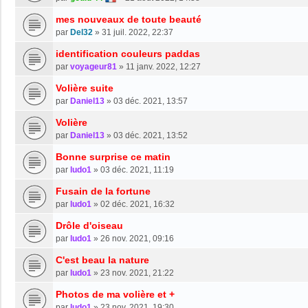
mes nouveaux de toute beauté
par
Del32
»
31 juil. 2022, 22:37
identification couleurs paddas
par
voyageur81
»
11 janv. 2022, 12:27
Volière suite
par
Daniel13
»
03 déc. 2021, 13:57
Volière
par
Daniel13
»
03 déc. 2021, 13:52
Bonne surprise ce matin
par
ludo1
»
03 déc. 2021, 11:19
Fusain de la fortune
par
ludo1
»
02 déc. 2021, 16:32
Drôle d'oiseau
par
ludo1
»
26 nov. 2021, 09:16
C'est beau la nature
par
ludo1
»
23 nov. 2021, 21:22
Photos de ma volière et +
par
ludo1
»
23 nov. 2021, 19:30