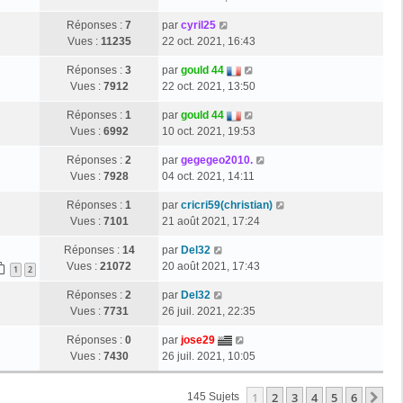
Réponses :
7
par
cyril25
Vues :
11235
22 oct. 2021, 16:43
Réponses :
3
par
gould 44
Vues :
7912
22 oct. 2021, 13:50
Réponses :
1
par
gould 44
Vues :
6992
10 oct. 2021, 19:53
Réponses :
2
par
gegegeo2010.
Vues :
7928
04 oct. 2021, 14:11
Réponses :
1
par
cricri59(christian)
Vues :
7101
21 août 2021, 17:24
Réponses :
14
par
Del32
Vues :
21072
20 août 2021, 17:43
1
2
Réponses :
2
par
Del32
Vues :
7731
26 juil. 2021, 22:35
Réponses :
0
par
jose29
Vues :
7430
26 juil. 2021, 10:05
1
2
3
4
5
6
Su
145 Sujets