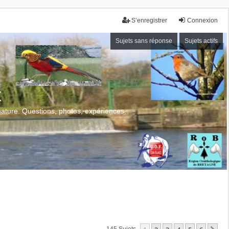
S’enregistrer
Connexion
Sujets sans réponse
Sujets actifs
x
 nature. Questions, photos, expériences.