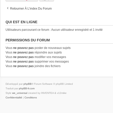
Retourner À L’index Du Forum
QUI EST EN LIGNE
Utilisateurs parcourant ce forum : Aucun utilisateur enregistré et 1 invité
PERMISSIONS DU FORUM
Vous
ne pouvez pas
poster de nouveaux sujets
Vous
ne pouvez pas
répondre aux sujets
Vous
ne pouvez pas
modifier vos messages
Vous
ne pouvez pas
supprimer vos messages
Vous
ne pouvez pas
joindre des fichiers
Développé par
phpBB
® Forum Software © phpBB Limited
Traduit par
phpBB-fr.com
Style
we_universal
created by INVENTEA & v12mike
Confidentialité
|
Conditions