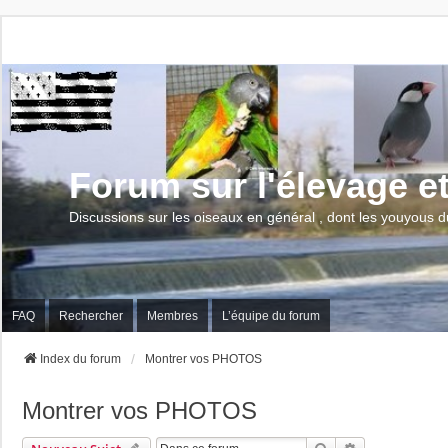
Forum sur l'élevage e
Discussions sur les oiseaux en général , dont les youyous d
FAQ
Rechercher
Membres
L’équipe du forum
Index du forum
Montrer vos PHOTOS
Montrer vos PHOTOS