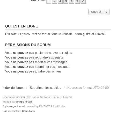
1
2
3
4
5
6
Suivante
146 Sujets
Aller À
QUI EST EN LIGNE
Utilisateurs parcourant ce forum : Aucun utilisateur enregistré et 1 invité
PERMISSIONS DU FORUM
Vous
ne pouvez pas
poster de nouveaux sujets
Vous
ne pouvez pas
répondre aux sujets
Vous
ne pouvez pas
modifier vos messages
Vous
ne pouvez pas
supprimer vos messages
Vous
ne pouvez pas
joindre des fichiers
Index du forum
Supprimer les cookies
Heures au format
UTC+02:00
Développé par
phpBB
® Forum Software © phpBB Limited
Traduit par
phpBB-fr.com
Style
we_universal
created by INVENTEA & v12mike
Confidentialité
|
Conditions