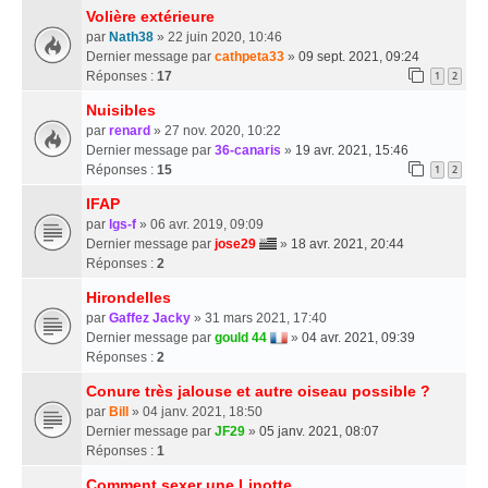
Volière extérieure
par
Nath38
» 22 juin 2020, 10:46
Dernier message par
cathpeta33
»
09 sept. 2021, 09:24
Réponses :
17
1
2
Nuisibles
par
renard
» 27 nov. 2020, 10:22
Dernier message par
36-canaris
»
19 avr. 2021, 15:46
Réponses :
15
1
2
IFAP
par
lgs-f
» 06 avr. 2019, 09:09
Dernier message par
jose29
»
18 avr. 2021, 20:44
Réponses :
2
Hirondelles
par
Gaffez Jacky
» 31 mars 2021, 17:40
Dernier message par
gould 44
»
04 avr. 2021, 09:39
Réponses :
2
Conure très jalouse et autre oiseau possible ?
par
Bill
» 04 janv. 2021, 18:50
Dernier message par
JF29
»
05 janv. 2021, 08:07
Réponses :
1
Comment sexer une Linotte