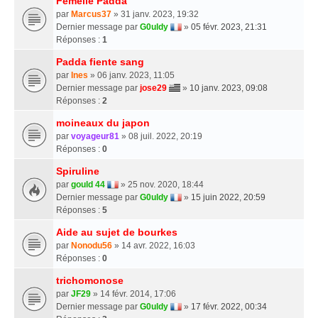
Femelle Padda
par
Marcus37
» 31 janv. 2023, 19:32
Dernier message par
G0uldy
»
05 févr. 2023, 21:31
Réponses :
1
Padda fiente sang
par
Ines
» 06 janv. 2023, 11:05
Dernier message par
jose29
»
10 janv. 2023, 09:08
Réponses :
2
moineaux du japon
par
voyageur81
» 08 juil. 2022, 20:19
Réponses :
0
Spiruline
par
gould 44
» 25 nov. 2020, 18:44
Dernier message par
G0uldy
»
15 juin 2022, 20:59
Réponses :
5
Aide au sujet de bourkes
par
Nonodu56
» 14 avr. 2022, 16:03
Réponses :
0
trichomonose
par
JF29
» 14 févr. 2014, 17:06
Dernier message par
G0uldy
»
17 févr. 2022, 00:34