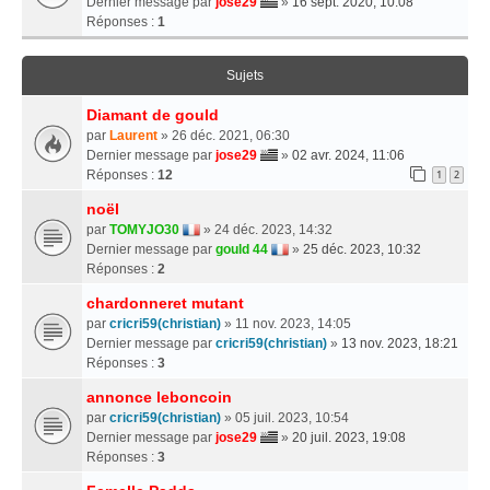
Dernier message par
jose29
»
16 sept. 2020, 10:08
Réponses :
1
Sujets
Diamant de gould
par
Laurent
» 26 déc. 2021, 06:30
Dernier message par
jose29
»
02 avr. 2024, 11:06
Réponses :
12
1
2
noël
par
TOMYJO30
» 24 déc. 2023, 14:32
Dernier message par
gould 44
»
25 déc. 2023, 10:32
Réponses :
2
chardonneret mutant
par
cricri59(christian)
» 11 nov. 2023, 14:05
Dernier message par
cricri59(christian)
»
13 nov. 2023, 18:21
Réponses :
3
annonce leboncoin
par
cricri59(christian)
» 05 juil. 2023, 10:54
Dernier message par
jose29
»
20 juil. 2023, 19:08
Réponses :
3