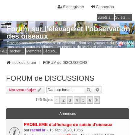
S’enregistrer
Connexion
Sujets sans réponse
Sujets actifs
Forum sur l'élevage et l'observation
des oiseaux
Discussions sur les oiseaux en général , dont les youyous du Sénégal et
tous les oiseaux exotiques, les oiseaux du jardin et de la nature.
Questions, photos, expériences.
FAQ
Rechercher
Membres
L’équipe du forum
Index du forum
FORUM de DISCUSSIONS
FORUM de DISCUSSIONS
Rechercher
Recherche Avancé
Nouveau Sujet
1
2
3
4
5
6
Suivante
146 Sujets
Annonces
PROBLEME d'affichage de saisie d'oiseaux
par
rachid br
» 15 sept. 2020, 13:55