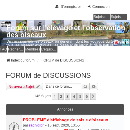
S’enregistrer
Connexion
Sujets sans réponse
Sujets actifs
Forum sur l'élevage et l'observation
des oiseaux
Discussions sur les oiseaux en général , dont les youyous du Sénégal et
tous les oiseaux exotiques, les oiseaux du jardin et de la nature.
Questions, photos, expériences.
FAQ
Rechercher
Membres
L’équipe du forum
Index du forum
FORUM de DISCUSSIONS
FORUM de DISCUSSIONS
Rechercher
Recherche Avancé
Nouveau Sujet
1
2
3
4
5
6
Suivante
146 Sujets
Annonces
PROBLEME d'affichage de saisie d'oiseaux
par
rachid br
» 15 sept. 2020, 13:55