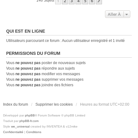
1
2
3
4
5
6
Suivante
146 Sujets
Aller À
QUI EST EN LIGNE
Utilisateurs parcourant ce forum : Aucun utilisateur enregistré et 1 invité
PERMISSIONS DU FORUM
Vous
ne pouvez pas
poster de nouveaux sujets
Vous
ne pouvez pas
répondre aux sujets
Vous
ne pouvez pas
modifier vos messages
Vous
ne pouvez pas
supprimer vos messages
Vous
ne pouvez pas
joindre des fichiers
Index du forum
Supprimer les cookies
Heures au format
UTC+02:00
Développé par
phpBB
® Forum Software © phpBB Limited
Traduit par
phpBB-fr.com
Style
we_universal
created by INVENTEA & v12mike
Confidentialité
|
Conditions