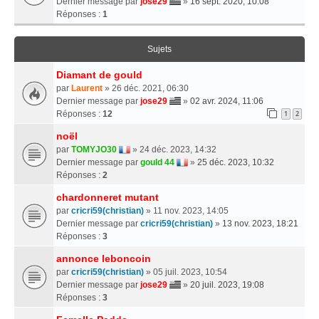
Dernier message par
jose29
»
16 sept. 2020, 10:08
Réponses :
1
Sujets
Diamant de gould
par
Laurent
» 26 déc. 2021, 06:30
Dernier message par
jose29
»
02 avr. 2024, 11:06
Réponses :
12
1
2
noël
par
TOMYJO30
» 24 déc. 2023, 14:32
Dernier message par
gould 44
»
25 déc. 2023, 10:32
Réponses :
2
chardonneret mutant
par
cricri59(christian)
» 11 nov. 2023, 14:05
Dernier message par
cricri59(christian)
»
13 nov. 2023, 18:21
Réponses :
3
annonce leboncoin
par
cricri59(christian)
» 05 juil. 2023, 10:54
Dernier message par
jose29
»
20 juil. 2023, 19:08
Réponses :
3