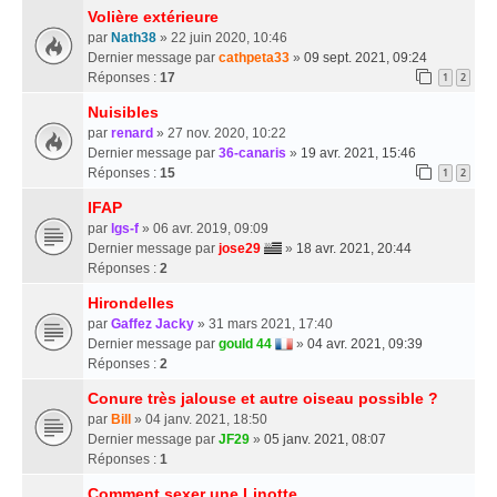
Volière extérieure
par
Nath38
» 22 juin 2020, 10:46
Dernier message par
cathpeta33
»
09 sept. 2021, 09:24
Réponses :
17
1
2
Nuisibles
par
renard
» 27 nov. 2020, 10:22
Dernier message par
36-canaris
»
19 avr. 2021, 15:46
Réponses :
15
1
2
IFAP
par
lgs-f
» 06 avr. 2019, 09:09
Dernier message par
jose29
»
18 avr. 2021, 20:44
Réponses :
2
Hirondelles
par
Gaffez Jacky
» 31 mars 2021, 17:40
Dernier message par
gould 44
»
04 avr. 2021, 09:39
Réponses :
2
Conure très jalouse et autre oiseau possible ?
par
Bill
» 04 janv. 2021, 18:50
Dernier message par
JF29
»
05 janv. 2021, 08:07
Réponses :
1
Comment sexer une Linotte