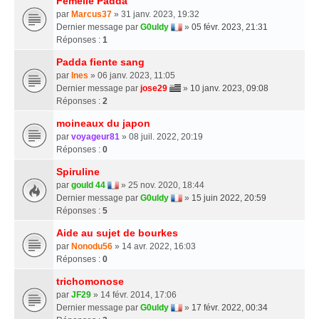
Femelle Padda
par
Marcus37
» 31 janv. 2023, 19:32
Dernier message par
G0uldy
»
05 févr. 2023, 21:31
Réponses :
1
Padda fiente sang
par
Ines
» 06 janv. 2023, 11:05
Dernier message par
jose29
»
10 janv. 2023, 09:08
Réponses :
2
moineaux du japon
par
voyageur81
» 08 juil. 2022, 20:19
Réponses :
0
Spiruline
par
gould 44
» 25 nov. 2020, 18:44
Dernier message par
G0uldy
»
15 juin 2022, 20:59
Réponses :
5
Aide au sujet de bourkes
par
Nonodu56
» 14 avr. 2022, 16:03
Réponses :
0
trichomonose
par
JF29
» 14 févr. 2014, 17:06
Dernier message par
G0uldy
»
17 févr. 2022, 00:34