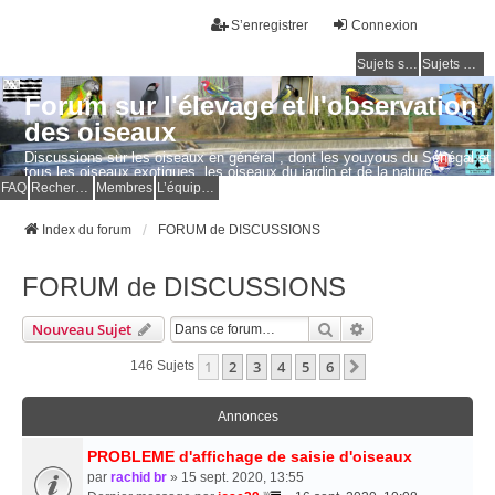
S’enregistrer
Connexion
Sujets sans réponse
Sujets actifs
Forum sur l'élevage et l'observation
des oiseaux
Discussions sur les oiseaux en général , dont les youyous du Sénégal et
tous les oiseaux exotiques, les oiseaux du jardin et de la nature.
Questions, photos, expériences.
FAQ
Rechercher
Membres
L’équipe du forum
Index du forum
FORUM de DISCUSSIONS
FORUM de DISCUSSIONS
Rechercher
Recherche Avancé
Nouveau Sujet
1
2
3
4
5
6
Suivante
146 Sujets
Annonces
PROBLEME d'affichage de saisie d'oiseaux
par
rachid br
» 15 sept. 2020, 13:55