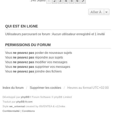
1
2
3
4
5
6
Suivante
146 Sujets
Aller À
QUI EST EN LIGNE
Utilisateurs parcourant ce forum : Aucun utilisateur enregistré et 1 invité
PERMISSIONS DU FORUM
Vous
ne pouvez pas
poster de nouveaux sujets
Vous
ne pouvez pas
répondre aux sujets
Vous
ne pouvez pas
modifier vos messages
Vous
ne pouvez pas
supprimer vos messages
Vous
ne pouvez pas
joindre des fichiers
Index du forum
Supprimer les cookies
Heures au format
UTC+02:00
Développé par
phpBB
® Forum Software © phpBB Limited
Traduit par
phpBB-fr.com
Style
we_universal
created by INVENTEA & v12mike
Confidentialité
|
Conditions