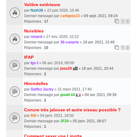
Volière extérieure
par
Nath38
» 22 juin 2020, 10:46
Dernier message par
cathpeta33
»
09 sept. 2021, 09:24
Réponses :
17
1
2
Nuisibles
par
renard
» 27 nov. 2020, 10:22
Dernier message par
36-canaris
»
19 avr. 2021, 15:46
Réponses :
15
1
2
IFAP
par
lgs-f
» 06 avr. 2019, 09:09
Dernier message par
jose29
»
18 avr. 2021, 20:44
Réponses :
2
Hirondelles
par
Gaffez Jacky
» 31 mars 2021, 17:40
Dernier message par
gould 44
»
04 avr. 2021, 09:39
Réponses :
2
Conure très jalouse et autre oiseau possible ?
par
Bill
» 04 janv. 2021, 18:50
Dernier message par
JF29
»
05 janv. 2021, 08:07
Réponses :
1
Comment sexer une Linotte