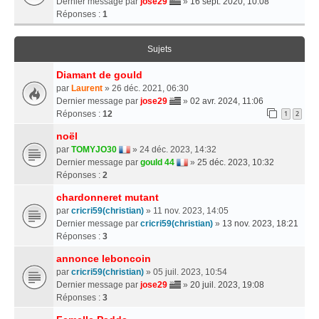
Dernier message par
jose29
»
16 sept. 2020, 10:08
Réponses :
1
Sujets
Diamant de gould
par
Laurent
» 26 déc. 2021, 06:30
Dernier message par
jose29
»
02 avr. 2024, 11:06
Réponses :
12
1
2
noël
par
TOMYJO30
» 24 déc. 2023, 14:32
Dernier message par
gould 44
»
25 déc. 2023, 10:32
Réponses :
2
chardonneret mutant
par
cricri59(christian)
» 11 nov. 2023, 14:05
Dernier message par
cricri59(christian)
»
13 nov. 2023, 18:21
Réponses :
3
annonce leboncoin
par
cricri59(christian)
» 05 juil. 2023, 10:54
Dernier message par
jose29
»
20 juil. 2023, 19:08
Réponses :
3