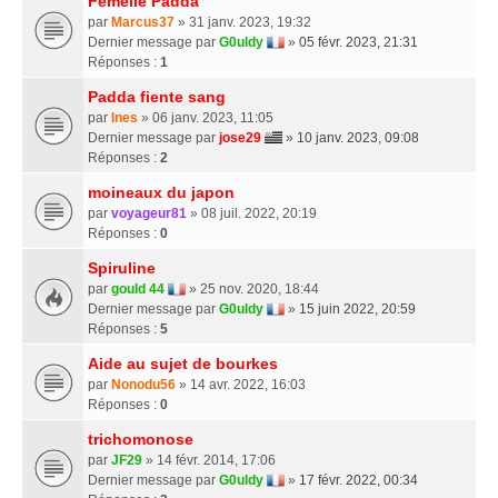
Femelle Padda
par
Marcus37
» 31 janv. 2023, 19:32
Dernier message par
G0uldy
»
05 févr. 2023, 21:31
Réponses :
1
Padda fiente sang
par
Ines
» 06 janv. 2023, 11:05
Dernier message par
jose29
»
10 janv. 2023, 09:08
Réponses :
2
moineaux du japon
par
voyageur81
» 08 juil. 2022, 20:19
Réponses :
0
Spiruline
par
gould 44
» 25 nov. 2020, 18:44
Dernier message par
G0uldy
»
15 juin 2022, 20:59
Réponses :
5
Aide au sujet de bourkes
par
Nonodu56
» 14 avr. 2022, 16:03
Réponses :
0
trichomonose
par
JF29
» 14 févr. 2014, 17:06
Dernier message par
G0uldy
»
17 févr. 2022, 00:34