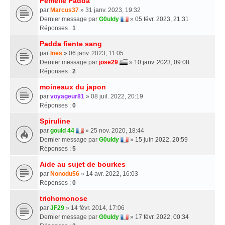
Femelle Padda
par
Marcus37
» 31 janv. 2023, 19:32
Dernier message par
G0uldy
»
05 févr. 2023, 21:31
Réponses :
1
Padda fiente sang
par
Ines
» 06 janv. 2023, 11:05
Dernier message par
jose29
»
10 janv. 2023, 09:08
Réponses :
2
moineaux du japon
par
voyageur81
» 08 juil. 2022, 20:19
Réponses :
0
Spiruline
par
gould 44
» 25 nov. 2020, 18:44
Dernier message par
G0uldy
»
15 juin 2022, 20:59
Réponses :
5
Aide au sujet de bourkes
par
Nonodu56
» 14 avr. 2022, 16:03
Réponses :
0
trichomonose
par
JF29
» 14 févr. 2014, 17:06
Dernier message par
G0uldy
»
17 févr. 2022, 00:34