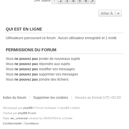
1
2
3
4
5
6
Suivante
146 Sujets
Aller À
QUI EST EN LIGNE
Utilisateurs parcourant ce forum : Aucun utilisateur enregistré et 1 invité
PERMISSIONS DU FORUM
Vous
ne pouvez pas
poster de nouveaux sujets
Vous
ne pouvez pas
répondre aux sujets
Vous
ne pouvez pas
modifier vos messages
Vous
ne pouvez pas
supprimer vos messages
Vous
ne pouvez pas
joindre des fichiers
Index du forum
Supprimer les cookies
Heures au format
UTC+02:00
Développé par
phpBB
® Forum Software © phpBB Limited
Traduit par
phpBB-fr.com
Style
we_universal
created by INVENTEA & v12mike
Confidentialité
|
Conditions