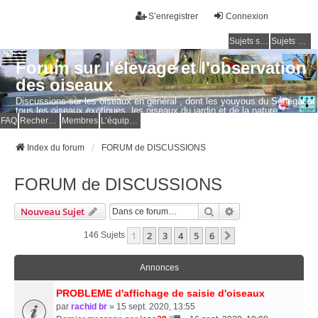
S’enregistrer
Connexion
Sujets sans réponse
Sujets actifs
Forum sur l'élevage et l'observation
des oiseaux
Discussions sur les oiseaux en général , dont les youyous du Sénégal et
tous les oiseaux exotiques, les oiseaux du jardin et de la nature.
Questions, photos, expériences.
FAQ
Rechercher
Membres
L’équipe du forum
Index du forum
FORUM de DISCUSSIONS
FORUM de DISCUSSIONS
Rechercher
Recherche Avancé
Nouveau Sujet
1
2
3
4
5
6
Suivante
146 Sujets
Annonces
PROBLEME d'affichage de saisie d'oiseaux
par
rachid br
» 15 sept. 2020, 13:55