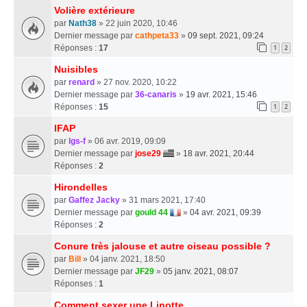
Volière extérieure
par
Nath38
» 22 juin 2020, 10:46
Dernier message par
cathpeta33
»
09 sept. 2021, 09:24
Réponses :
17
1
2
Nuisibles
par
renard
» 27 nov. 2020, 10:22
Dernier message par
36-canaris
»
19 avr. 2021, 15:46
Réponses :
15
1
2
IFAP
par
lgs-f
» 06 avr. 2019, 09:09
Dernier message par
jose29
»
18 avr. 2021, 20:44
Réponses :
2
Hirondelles
par
Gaffez Jacky
» 31 mars 2021, 17:40
Dernier message par
gould 44
»
04 avr. 2021, 09:39
Réponses :
2
Conure très jalouse et autre oiseau possible ?
par
Bill
» 04 janv. 2021, 18:50
Dernier message par
JF29
»
05 janv. 2021, 08:07
Réponses :
1
Comment sexer une Linotte