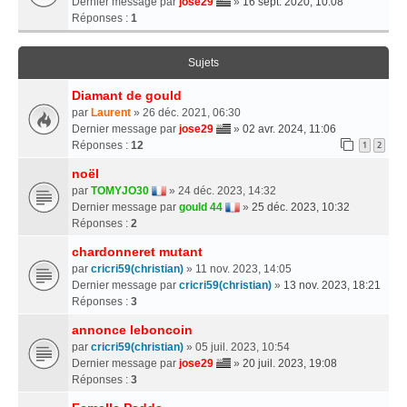
Dernier message par
jose29
»
16 sept. 2020, 10:08
Réponses :
1
Sujets
Diamant de gould
par
Laurent
» 26 déc. 2021, 06:30
Dernier message par
jose29
»
02 avr. 2024, 11:06
Réponses :
12
1
2
noël
par
TOMYJO30
» 24 déc. 2023, 14:32
Dernier message par
gould 44
»
25 déc. 2023, 10:32
Réponses :
2
chardonneret mutant
par
cricri59(christian)
» 11 nov. 2023, 14:05
Dernier message par
cricri59(christian)
»
13 nov. 2023, 18:21
Réponses :
3
annonce leboncoin
par
cricri59(christian)
» 05 juil. 2023, 10:54
Dernier message par
jose29
»
20 juil. 2023, 19:08
Réponses :
3