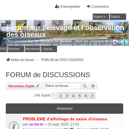
S’enregistrer
Connexion
Sujets sans réponse
Sujets actifs
Forum sur l'élevage et l'observation
des oiseaux
Discussions sur les oiseaux en général , dont les youyous du Sénégal et
tous les oiseaux exotiques, les oiseaux du jardin et de la nature.
Questions, photos, expériences.
FAQ
Rechercher
Membres
L’équipe du forum
Index du forum
FORUM de DISCUSSIONS
FORUM de DISCUSSIONS
Rechercher
Recherche Avancé
Nouveau Sujet
1
2
3
4
5
6
Suivante
146 Sujets
Annonces
PROBLEME d'affichage de saisie d'oiseaux
par
rachid br
» 15 sept. 2020, 13:55