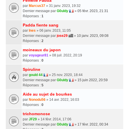
Femelle Padda
par
Marcus37
» 31 janv. 2023, 19:32
Dernier message par
G0uldy
»
05 févr. 2023, 21:31
Réponses :
1
Padda fiente sang
par
Ines
» 06 janv. 2023, 11:05
Dernier message par
jose29
»
10 janv. 2023, 09:08
Réponses :
2
moineaux du japon
par
voyageur81
» 08 juil. 2022, 20:19
Réponses :
0
Spiruline
par
gould 44
» 25 nov. 2020, 18:44
Dernier message par
G0uldy
»
15 juin 2022, 20:59
Réponses :
5
Aide au sujet de bourkes
par
Nonodu56
» 14 avr. 2022, 16:03
Réponses :
0
trichomonose
par
JF29
» 14 févr. 2014, 17:06
Dernier message par
G0uldy
»
17 févr. 2022, 00:34