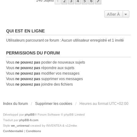
1
2
3
4
5
6
Suivante
146 Sujets
Aller À
QUI EST EN LIGNE
Utilisateurs parcourant ce forum : Aucun utilisateur enregistré et 1 invité
PERMISSIONS DU FORUM
Vous
ne pouvez pas
poster de nouveaux sujets
Vous
ne pouvez pas
répondre aux sujets
Vous
ne pouvez pas
modifier vos messages
Vous
ne pouvez pas
supprimer vos messages
Vous
ne pouvez pas
joindre des fichiers
Index du forum
Supprimer les cookies
Heures au format
UTC+02:00
Développé par
phpBB
® Forum Software © phpBB Limited
Traduit par
phpBB-fr.com
Style
we_universal
created by INVENTEA & v12mike
Confidentialité
|
Conditions