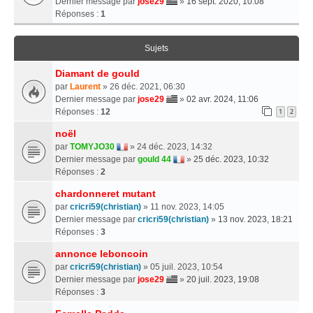
Dernier message par
jose29
»
16 sept. 2020, 10:08
Réponses :
1
Sujets
Diamant de gould
par
Laurent
» 26 déc. 2021, 06:30
Dernier message par
jose29
»
02 avr. 2024, 11:06
Réponses :
12
1
2
noël
par
TOMYJO30
» 24 déc. 2023, 14:32
Dernier message par
gould 44
»
25 déc. 2023, 10:32
Réponses :
2
chardonneret mutant
par
cricri59(christian)
» 11 nov. 2023, 14:05
Dernier message par
cricri59(christian)
»
13 nov. 2023, 18:21
Réponses :
3
annonce leboncoin
par
cricri59(christian)
» 05 juil. 2023, 10:54
Dernier message par
jose29
»
20 juil. 2023, 19:08
Réponses :
3