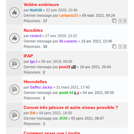
Volière extérieure
par
Nath38
» 22 juin 2020, 10:46
Dernier message par
cathpeta33
»
09 sept. 2021, 09:24
Réponses :
17
1
2
Nuisibles
par
renard
» 27 nov. 2020, 10:22
Dernier message par
36-canaris
»
19 avr. 2021, 15:46
Réponses :
15
1
2
IFAP
par
lgs-f
» 06 avr. 2019, 09:09
Dernier message par
jose29
»
18 avr. 2021, 20:44
Réponses :
2
Hirondelles
par
Gaffez Jacky
» 31 mars 2021, 17:40
Dernier message par
gould 44
»
04 avr. 2021, 09:39
Réponses :
2
Conure très jalouse et autre oiseau possible ?
par
Bill
» 04 janv. 2021, 18:50
Dernier message par
JF29
»
05 janv. 2021, 08:07
Réponses :
1
Comment sexer une Linotte