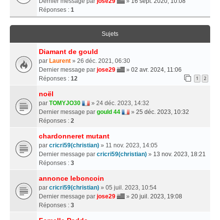
Dernier message par
jose29
»
16 sept. 2020, 10:08
Réponses :
1
Sujets
Diamant de gould
par
Laurent
» 26 déc. 2021, 06:30
Dernier message par
jose29
»
02 avr. 2024, 11:06
Réponses :
12
1
2
noël
par
TOMYJO30
» 24 déc. 2023, 14:32
Dernier message par
gould 44
»
25 déc. 2023, 10:32
Réponses :
2
chardonneret mutant
par
cricri59(christian)
» 11 nov. 2023, 14:05
Dernier message par
cricri59(christian)
»
13 nov. 2023, 18:21
Réponses :
3
annonce leboncoin
par
cricri59(christian)
» 05 juil. 2023, 10:54
Dernier message par
jose29
»
20 juil. 2023, 19:08
Réponses :
3