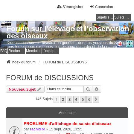
S’enregistrer
Connexion
Sujets sans réponse
Sujets actifs
Forum sur l'élevage et l'observation
des oiseaux
Discussions sur les oiseaux en général , dont les youyous du Sénégal et
tous les oiseaux exotiques, les oiseaux du jardin et de la nature.
Questions, photos, expériences.
FAQ
Rechercher
Membres
L’équipe du forum
Index du forum
FORUM de DISCUSSIONS
FORUM de DISCUSSIONS
Rechercher
Recherche Avancé
Nouveau Sujet
1
2
3
4
5
6
Suivante
146 Sujets
Annonces
PROBLEME d'affichage de saisie d'oiseaux
par
rachid br
» 15 sept. 2020, 13:55