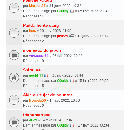
Femelle Padda
par
Marcus37
» 31 janv. 2023, 19:32
Dernier message par
G0uldy
»
05 févr. 2023, 21:31
Réponses :
1
Padda fiente sang
par
Ines
» 06 janv. 2023, 11:05
Dernier message par
jose29
»
10 janv. 2023, 09:08
Réponses :
2
moineaux du japon
par
voyageur81
» 08 juil. 2022, 20:19
Réponses :
0
Spiruline
par
gould 44
» 25 nov. 2020, 18:44
Dernier message par
G0uldy
»
15 juin 2022, 20:59
Réponses :
5
Aide au sujet de bourkes
par
Nonodu56
» 14 avr. 2022, 16:03
Réponses :
0
trichomonose
par
JF29
» 14 févr. 2014, 17:06
Dernier message par
G0uldy
»
17 févr. 2022, 00:34