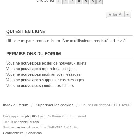
1
2
3
4
5
6
Suivante
146 Sujets
Aller À
QUI EST EN LIGNE
Utilisateurs parcourant ce forum : Aucun utilisateur enregistré et 1 invité
PERMISSIONS DU FORUM
Vous
ne pouvez pas
poster de nouveaux sujets
Vous
ne pouvez pas
répondre aux sujets
Vous
ne pouvez pas
modifier vos messages
Vous
ne pouvez pas
supprimer vos messages
Vous
ne pouvez pas
joindre des fichiers
Index du forum
Supprimer les cookies
Heures au format
UTC+02:00
Développé par
phpBB
® Forum Software © phpBB Limited
Traduit par
phpBB-fr.com
Style
we_universal
created by INVENTEA & v12mike
Confidentialité
|
Conditions