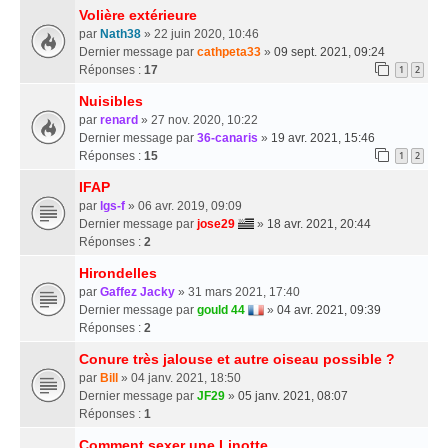
Volière extérieure
par
Nath38
» 22 juin 2020, 10:46
Dernier message par
cathpeta33
»
09 sept. 2021, 09:24
Réponses :
17
1
2
Nuisibles
par
renard
» 27 nov. 2020, 10:22
Dernier message par
36-canaris
»
19 avr. 2021, 15:46
Réponses :
15
1
2
IFAP
par
lgs-f
» 06 avr. 2019, 09:09
Dernier message par
jose29
»
18 avr. 2021, 20:44
Réponses :
2
Hirondelles
par
Gaffez Jacky
» 31 mars 2021, 17:40
Dernier message par
gould 44
»
04 avr. 2021, 09:39
Réponses :
2
Conure très jalouse et autre oiseau possible ?
par
Bill
» 04 janv. 2021, 18:50
Dernier message par
JF29
»
05 janv. 2021, 08:07
Réponses :
1
Comment sexer une Linotte