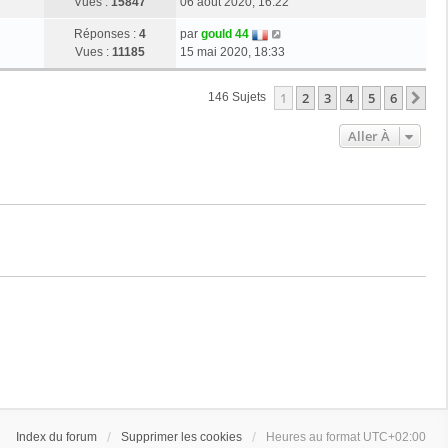
Vues :
15847
06 août 2020, 16:22
Réponses :
4
par
gould 44
Vues :
11185
15 mai 2020, 18:33
1
2
3
4
5
6
Su
146 Sujets
Aller À
Index du forum
Supprimer les cookies
Heures au format
UTC+02:00