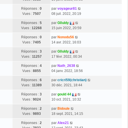
Réponses :
0
par
voyageur81
Vues :
7507
08 juil. 2022, 20:19
Réponses :
5
par
G0uldy
Vues :
12268
15 juin 2022, 20:59
Réponses :
0
par
Nonodu56
Vues :
7405
14 avr. 2022, 16:03
Réponses :
3
par
G0uldy
Vues :
11257
17 févr. 2022, 00:34
Réponses :
4
par
Nath_2638
Vues :
8855
04 janv. 2022, 18:56
Réponses :
6
par
cricri59(christian)
Vues :
11389
30 déc. 2021, 18:44
Réponses :
3
par
gould 44
Vues :
9024
10 oct. 2021, 10:32
Réponses :
2
par
Bidoule
Vues :
9893
18 sept. 2021, 14:15
Réponses :
2
par
Alex21