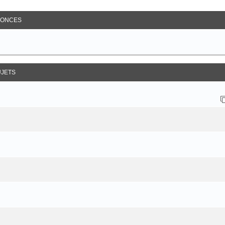
ancée
ONCES
UJETS