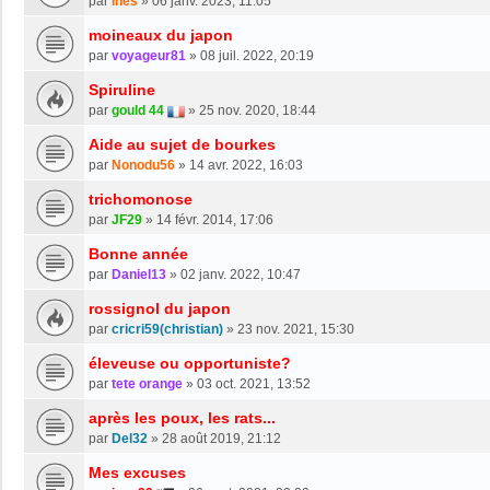
par
Ines
»
06 janv. 2023, 11:05
moineaux du japon
par
voyageur81
»
08 juil. 2022, 20:19
Spiruline
par
gould 44
»
25 nov. 2020, 18:44
Aide au sujet de bourkes
par
Nonodu56
»
14 avr. 2022, 16:03
trichomonose
par
JF29
»
14 févr. 2014, 17:06
Bonne année
par
Daniel13
»
02 janv. 2022, 10:47
rossignol du japon
par
cricri59(christian)
»
23 nov. 2021, 15:30
éleveuse ou opportuniste?
par
tete orange
»
03 oct. 2021, 13:52
après les poux, les rats...
par
Del32
»
28 août 2019, 21:12
Mes excuses