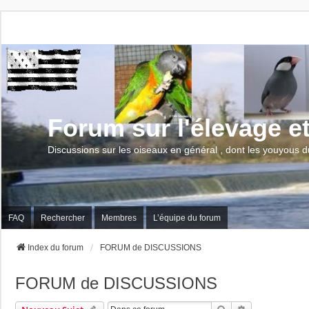
Forum sur l'élevage e
Discussions sur les oiseaux en général , dont les youyous d
FAQ
Rechercher
Membres
L’équipe du forum
Index du forum
FORUM de DISCUSSIONS
FORUM de DISCUSSIONS