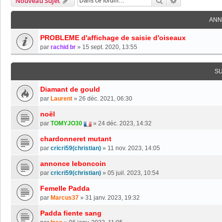
Rechercher
Recherche Av
Nouveau Sujet
ANN
PROBLEME d'affichage de saisie d'oiseaux
par
rachid br
»
15 sept. 2020, 13:55
S
Diamant de gould
par
Laurent
»
26 déc. 2021, 06:30
noël
par
TOMYJO30
»
24 déc. 2023, 14:32
chardonneret mutant
par
cricri59(christian)
»
11 nov. 2023, 14:05
annonce leboncoin
par
cricri59(christian)
»
05 juil. 2023, 10:54
Femelle Padda
par
Marcus37
»
31 janv. 2023, 19:32
Padda fiente sang