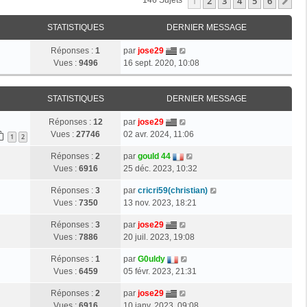
1
2
3
4
5
6
Su
146 Sujets
STATISTIQUES
DERNIER MESSAGE
Réponses :
1
par
jose29
Vues :
9496
16 sept. 2020, 10:08
STATISTIQUES
DERNIER MESSAGE
Réponses :
12
par
jose29
Vues :
27746
02 avr. 2024, 11:06
1
2
Réponses :
2
par
gould 44
Vues :
6916
25 déc. 2023, 10:32
Réponses :
3
par
cricri59(christian)
Vues :
7350
13 nov. 2023, 18:21
Réponses :
3
par
jose29
Vues :
7886
20 juil. 2023, 19:08
Réponses :
1
par
G0uldy
Vues :
6459
05 févr. 2023, 21:31
Réponses :
2
par
jose29
Vues :
6916
10 janv. 2023, 09:08