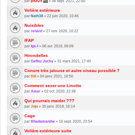
par
jose29
»
06 sept. 2021, 22:00
Volière extérieure
par
Nath38
»
22 juin 2020, 10:46
Nuisibles
par
renard
»
27 nov. 2020, 10:22
IFAP
par
lgs-f
»
06 avr. 2019, 09:09
Hirondelles
par
Gaffez Jacky
»
31 mars 2021, 17:40
Conure très jalouse et autre oiseau possible ?
par
Bill
»
04 janv. 2021, 18:50
Comment sexer une Linotte
par
Amar
»
02 oct. 2020, 22:39
Qui pourrais maider ???
par
Jojo
»
30 janv. 2018, 16:14
Cage
par
Rhadamanthe
»
16 sept. 2020, 23:54
Volière extérieure suite