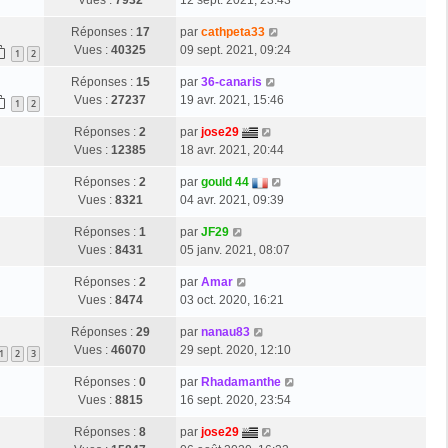
Vues :
7932
12 sept. 2021, 23:43
Réponses :
17
par
cathpeta33
Vues :
40325
09 sept. 2021, 09:24
1
2
Réponses :
15
par
36-canaris
Vues :
27237
19 avr. 2021, 15:46
1
2
Réponses :
2
par
jose29
Vues :
12385
18 avr. 2021, 20:44
Réponses :
2
par
gould 44
Vues :
8321
04 avr. 2021, 09:39
Réponses :
1
par
JF29
Vues :
8431
05 janv. 2021, 08:07
Réponses :
2
par
Amar
Vues :
8474
03 oct. 2020, 16:21
Réponses :
29
par
nanau83
Vues :
46070
29 sept. 2020, 12:10
1
2
3
Réponses :
0
par
Rhadamanthe
Vues :
8815
16 sept. 2020, 23:54
Réponses :
8
par
jose29