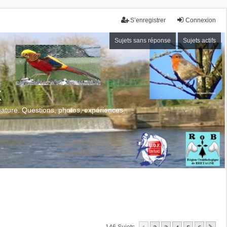
S’enregistrer
Connexion
Sujets sans réponse
Sujets actifs
x
 nature. Questions, photos, expériences.