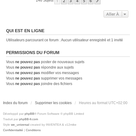
1
2
3
4
5
6
Suivante
146 Sujets
Aller À
QUI EST EN LIGNE
Utilisateurs parcourant ce forum : Aucun utilisateur enregistré et 1 invité
PERMISSIONS DU FORUM
Vous
ne pouvez pas
poster de nouveaux sujets
Vous
ne pouvez pas
répondre aux sujets
Vous
ne pouvez pas
modifier vos messages
Vous
ne pouvez pas
supprimer vos messages
Vous
ne pouvez pas
joindre des fichiers
Index du forum
Supprimer les cookies
Heures au format
UTC+02:00
Développé par
phpBB
® Forum Software © phpBB Limited
Traduit par
phpBB-fr.com
Style
we_universal
created by INVENTEA & v12mike
Confidentialité
|
Conditions