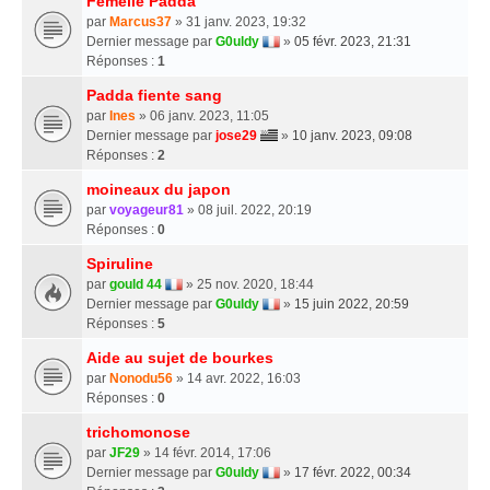
Femelle Padda
par
Marcus37
» 31 janv. 2023, 19:32
Dernier message par
G0uldy
»
05 févr. 2023, 21:31
Réponses :
1
Padda fiente sang
par
Ines
» 06 janv. 2023, 11:05
Dernier message par
jose29
»
10 janv. 2023, 09:08
Réponses :
2
moineaux du japon
par
voyageur81
» 08 juil. 2022, 20:19
Réponses :
0
Spiruline
par
gould 44
» 25 nov. 2020, 18:44
Dernier message par
G0uldy
»
15 juin 2022, 20:59
Réponses :
5
Aide au sujet de bourkes
par
Nonodu56
» 14 avr. 2022, 16:03
Réponses :
0
trichomonose
par
JF29
» 14 févr. 2014, 17:06
Dernier message par
G0uldy
»
17 févr. 2022, 00:34