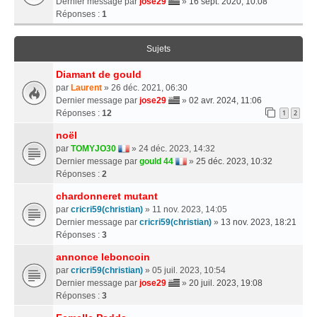
Dernier message par
jose29
»
16 sept. 2020, 10:08
Réponses :
1
Sujets
Diamant de gould
par
Laurent
» 26 déc. 2021, 06:30
Dernier message par
jose29
»
02 avr. 2024, 11:06
Réponses :
12
1
2
noël
par
TOMYJO30
» 24 déc. 2023, 14:32
Dernier message par
gould 44
»
25 déc. 2023, 10:32
Réponses :
2
chardonneret mutant
par
cricri59(christian)
» 11 nov. 2023, 14:05
Dernier message par
cricri59(christian)
»
13 nov. 2023, 18:21
Réponses :
3
annonce leboncoin
par
cricri59(christian)
» 05 juil. 2023, 10:54
Dernier message par
jose29
»
20 juil. 2023, 19:08
Réponses :
3