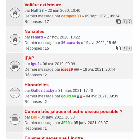
Volière extérieure
par
Nath38
» 22 juin 2020, 10:46
Dernier message par
cathpeta33
»
09 sept. 2021, 09:24
Réponses :
17
1
2
Nuisibles
par
renard
» 27 nov. 2020, 10:22
Dernier message par
36-canaris
»
19 avr. 2021, 15:46
Réponses :
15
1
2
IFAP
par
lgs-f
» 06 avr. 2019, 09:09
Dernier message par
jose29
»
18 avr. 2021, 20:44
Réponses :
2
Hirondelles
par
Gaffez Jacky
» 31 mars 2021, 17:40
Dernier message par
gould 44
»
04 avr. 2021, 09:39
Réponses :
2
Conure très jalouse et autre oiseau possible ?
par
Bill
» 04 janv. 2021, 18:50
Dernier message par
JF29
»
05 janv. 2021, 08:07
Réponses :
1
Comment sexer une Linotte