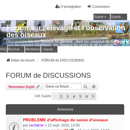
S’enregistrer
Connexion
Sujets sans réponse
Sujets actifs
Forum sur l'élevage et l'observation
des oiseaux
Discussions sur les oiseaux en général , dont les youyous du Sénégal et
tous les oiseaux exotiques, les oiseaux du jardin et de la nature.
Questions, photos, expériences.
FAQ
Rechercher
Membres
L’équipe du forum
Index du forum
FORUM de DISCUSSIONS
FORUM de DISCUSSIONS
Rechercher
Recherche Avancé
Nouveau Sujet
1
2
3
4
5
6
Suivante
146 Sujets
Annonces
PROBLEME d'affichage de saisie d'oiseaux
par
rachid br
» 15 sept. 2020, 13:55