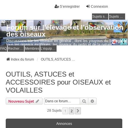
S’enregistrer
Connexion
Sujets sans réponse
Sujets actifs
Forum sur l'élevage et l'observation
des oiseaux
Discussions sur les oiseaux en général , dont les youyous du Sénégal et
tous les oiseaux exotiques, les oiseaux du jardin et de la nature.
Questions, photos, expériences.
FAQ
Rechercher
Membres
L’équipe du forum
Index du forum
OUTILS, ASTUCES et ACCESSOIRES pour OISEAUX et VOLAILLES
OUTILS, ASTUCES et
ACCESSOIRES pour OISEAUX et
VOLAILLES
Rechercher
Recherche Avancé
Nouveau Sujet
1
2
Suivante
28 Sujets
Annonces