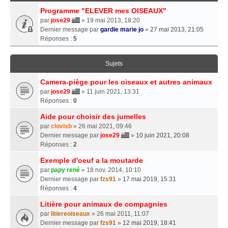
Programme "ELEVER mes OISEAUX"
par
jose29
» 19 mai 2013, 18:20
Dernier message par
gardie marie jo
»
27 mai 2013, 21:05
Réponses :
5
Sujets
Camera-piège pour les oiseaux et autres animaux
par
jose29
» 11 juin 2021, 13:31
Réponses :
0
Aide pour choisir des jumelles
par
clovisb
» 26 mai 2021, 09:46
Dernier message par
jose29
»
10 juin 2021, 20:08
Réponses :
2
Exemple d'oeuf a la moutarde
par
papy rené
» 18 nov. 2014, 10:10
Dernier message par
fzs91
»
17 mai 2019, 15:31
Réponses :
4
Litière pour animaux de compagnies
par
litiereoiseaux
» 26 mai 2011, 11:07
Dernier message par
fzs91
»
12 mai 2019, 18:41