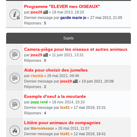
Programme "ELEVER mes OISEAUX"
par
jose29
» 19 mai 2013, 18:20
Dernier message par
gardie marie jo
»
27 mai 2013, 21:05
Réponses :
5
Sujets
Camera-piège pour les oiseaux et autres animaux
par
jose29
» 11 juin 2021, 13:31
Réponses :
0
Aide pour choisir des jumelles
par
clovisb
» 26 mai 2021, 09:46
Dernier message par
jose29
»
10 juin 2021, 20:08
Réponses :
2
Exemple d'oeuf a la moutarde
par
papy rené
» 18 nov. 2014, 10:10
Dernier message par
fzs91
»
17 mai 2019, 15:31
Réponses :
4
Litière pour animaux de compagnies
par
litiereoiseaux
» 26 mai 2011, 11:07
Dernier message par
fzs91
»
12 mai 2019, 18:41