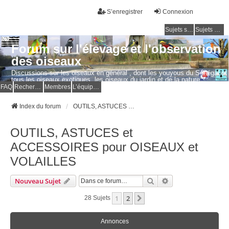
S’enregistrer
Connexion
Sujets sans réponse
Sujets actifs
Forum sur l'élevage et l'observation
des oiseaux
Discussions sur les oiseaux en général , dont les youyous du Sénégal et
tous les oiseaux exotiques, les oiseaux du jardin et de la nature.
Questions, photos, expériences.
FAQ
Rechercher
Membres
L’équipe du forum
Index du forum
OUTILS, ASTUCES et ACCESSOIRES pour OISEAUX et VOLAILLES
OUTILS, ASTUCES et
ACCESSOIRES pour OISEAUX et
VOLAILLES
Rechercher
Recherche Avancé
Nouveau Sujet
1
2
Suivante
28 Sujets
Annonces