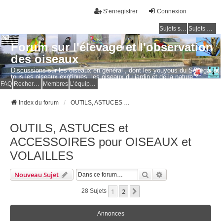
S’enregistrer
Connexion
Sujets sans réponse
Sujets actifs
Forum sur l'élevage et l'observation
des oiseaux
Discussions sur les oiseaux en général , dont les youyous du Sénégal et
tous les oiseaux exotiques, les oiseaux du jardin et de la nature.
Questions, photos, expériences.
FAQ
Rechercher
Membres
L’équipe du forum
Index du forum
OUTILS, ASTUCES et ACCESSOIRES pour OISEAUX et VOLAILLES
OUTILS, ASTUCES et
ACCESSOIRES pour OISEAUX et
VOLAILLES
Rechercher
Recherche Avancé
Nouveau Sujet
1
2
Suivante
28 Sujets
Annonces