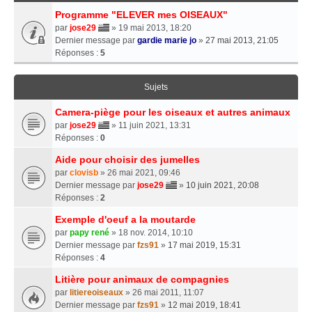
Programme "ELEVER mes OISEAUX"
par
jose29
» 19 mai 2013, 18:20
Dernier message par
gardie marie jo
»
27 mai 2013, 21:05
Réponses :
5
Sujets
Camera-piège pour les oiseaux et autres animaux
par
jose29
» 11 juin 2021, 13:31
Réponses :
0
Aide pour choisir des jumelles
par
clovisb
» 26 mai 2021, 09:46
Dernier message par
jose29
»
10 juin 2021, 20:08
Réponses :
2
Exemple d'oeuf a la moutarde
par
papy rené
» 18 nov. 2014, 10:10
Dernier message par
fzs91
»
17 mai 2019, 15:31
Réponses :
4
Litière pour animaux de compagnies
par
litiereoiseaux
» 26 mai 2011, 11:07
Dernier message par
fzs91
»
12 mai 2019, 18:41