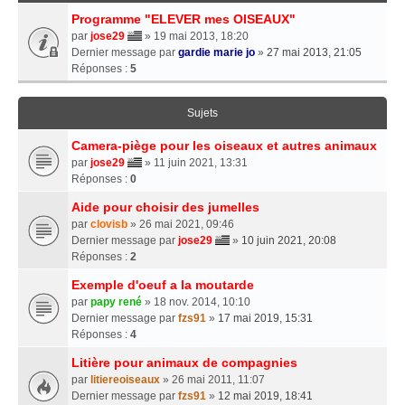
Programme "ELEVER mes OISEAUX"
par
jose29
» 19 mai 2013, 18:20
Dernier message par
gardie marie jo
»
27 mai 2013, 21:05
Réponses :
5
Sujets
Camera-piège pour les oiseaux et autres animaux
par
jose29
» 11 juin 2021, 13:31
Réponses :
0
Aide pour choisir des jumelles
par
clovisb
» 26 mai 2021, 09:46
Dernier message par
jose29
»
10 juin 2021, 20:08
Réponses :
2
Exemple d'oeuf a la moutarde
par
papy rené
» 18 nov. 2014, 10:10
Dernier message par
fzs91
»
17 mai 2019, 15:31
Réponses :
4
Litière pour animaux de compagnies
par
litiereoiseaux
» 26 mai 2011, 11:07
Dernier message par
fzs91
»
12 mai 2019, 18:41