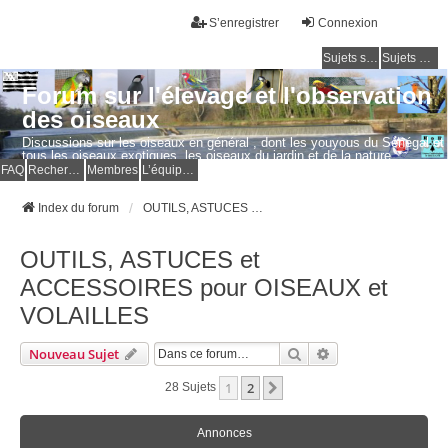
S’enregistrer
Connexion
Sujets sans réponse
Sujets actifs
Forum sur l'élevage et l'observation
des oiseaux
Discussions sur les oiseaux en général , dont les youyous du Sénégal et
tous les oiseaux exotiques, les oiseaux du jardin et de la nature.
Questions, photos, expériences.
FAQ
Rechercher
Membres
L’équipe du forum
Index du forum
OUTILS, ASTUCES et ACCESSOIRES pour OISEAUX et VOLAILLES
OUTILS, ASTUCES et
ACCESSOIRES pour OISEAUX et
VOLAILLES
Rechercher
Recherche Avancé
Nouveau Sujet
1
2
Suivante
28 Sujets
Annonces