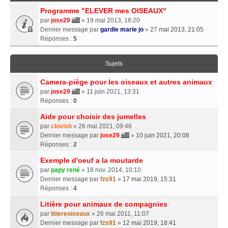
Programme "ELEVER mes OISEAUX"
par
jose29
» 19 mai 2013, 18:20
Dernier message par
gardie marie jo
»
27 mai 2013, 21:05
Réponses :
5
Sujets
Camera-piège pour les oiseaux et autres animaux
par
jose29
» 11 juin 2021, 13:31
Réponses :
0
Aide pour choisir des jumelles
par
clovisb
» 26 mai 2021, 09:46
Dernier message par
jose29
»
10 juin 2021, 20:08
Réponses :
2
Exemple d'oeuf a la moutarde
par
papy rené
» 18 nov. 2014, 10:10
Dernier message par
fzs91
»
17 mai 2019, 15:31
Réponses :
4
Litière pour animaux de compagnies
par
litiereoiseaux
» 26 mai 2011, 11:07
Dernier message par
fzs91
»
12 mai 2019, 18:41