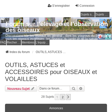
S’enregistrer
Connexion
Sujets sans réponse
Sujets actifs
Forum sur l'élevage et l'observation
des oiseaux
Discussions sur les oiseaux en général , dont les youyous du Sénégal et
tous les oiseaux exotiques, les oiseaux du jardin et de la nature.
Questions, photos, expériences.
FAQ
Rechercher
Membres
L’équipe du forum
Index du forum
OUTILS, ASTUCES et ACCESSOIRES pour OISEAUX et VOLAILLES
OUTILS, ASTUCES et
ACCESSOIRES pour OISEAUX et
VOLAILLES
Rechercher
Recherche Avancé
Nouveau Sujet
1
2
Suivante
28 Sujets
Annonces