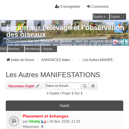
S’enregistrer
Connexion
Sujets sans réponse
Sujets actifs
Forum sur l'élevage et l'observation
des oiseaux
Discussions sur les oiseaux en général , dont les youyous du Sénégal et
tous les oiseaux exotiques, les oiseaux du jardin et de la nature.
Questions, photos, expériences.
FAQ
Rechercher
Membres
L’équipe du forum
Index du forum
ANNONCES faites par les MEMBRES
Les Autres MANIFESTATIONS
Les Autres MANIFESTATIONS
Rechercher
Recherche Avancé
Nouveau Sujet
4 Sujets • Page
1
Sur
1
Sujets
Placement et échanges
par
G0uldy
» 05 févr. 2026, 21:55
Réponses :
0