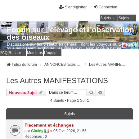
S’enregistrer
Connexion
Sujets sans réponse
Sujets actifs
Forum sur l'élevage et l'observation
des oiseaux
Discussions sur les oiseaux en général , dont les youyous du Sénégal et
tous les oiseaux exotiques, les oiseaux du jardin et de la nature.
Questions, photos, expériences.
FAQ
Rechercher
Membres
L’équipe du forum
Index du forum
ANNONCES faites par les MEMBRES
Les Autres MANIFESTATIONS
Les Autres MANIFESTATIONS
Rechercher
Recherche Avancé
Nouveau Sujet
4 Sujets • Page
1
Sur
1
Sujets
Placement et échanges
par
G0uldy
» 05 févr. 2026, 21:55
Réponses :
0