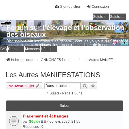
S’enregistrer
Connexion
Sujets sans réponse
Sujets actifs
Forum sur l'élevage et l'observation
des oiseaux
Discussions sur les oiseaux en général , dont les youyous du Sénégal et
tous les oiseaux exotiques, les oiseaux du jardin et de la nature.
Questions, photos, expériences.
FAQ
Rechercher
Membres
L’équipe du forum
Index du forum
ANNONCES faites par les MEMBRES
Les Autres MANIFESTATIONS
Les Autres MANIFESTATIONS
Rechercher
Recherche Avancé
Nouveau Sujet
4 Sujets • Page
1
Sur
1
Sujets
Placement et échanges
par
G0uldy
» 05 févr. 2026, 21:55
Réponses :
0