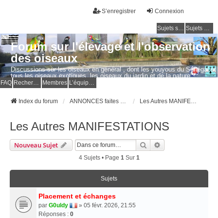
S’enregistrer
Connexion
Sujets sans réponse
Sujets actifs
Forum sur l'élevage et l'observation
des oiseaux
Discussions sur les oiseaux en général , dont les youyous du Sénégal et
tous les oiseaux exotiques, les oiseaux du jardin et de la nature.
Questions, photos, expériences.
FAQ
Rechercher
Membres
L’équipe du forum
Index du forum
ANNONCES faites par les MEMBRES
Les Autres MANIFESTATIONS
Les Autres MANIFESTATIONS
Rechercher
Recherche Avancé
Nouveau Sujet
4 Sujets • Page
1
Sur
1
Sujets
Placement et échanges
par
G0uldy
» 05 févr. 2026, 21:55
Réponses :
0