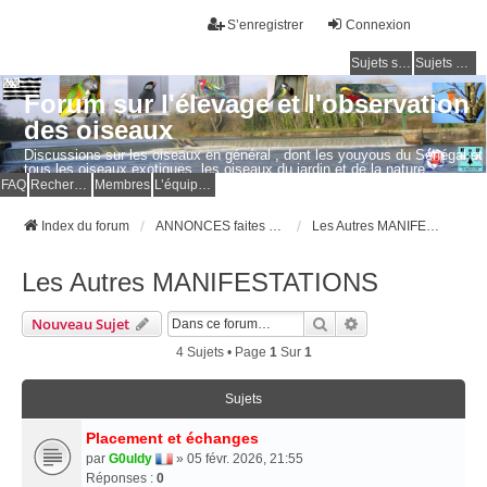
S’enregistrer
Connexion
Sujets sans réponse
Sujets actifs
Forum sur l'élevage et l'observation
des oiseaux
Discussions sur les oiseaux en général , dont les youyous du Sénégal et
tous les oiseaux exotiques, les oiseaux du jardin et de la nature.
Questions, photos, expériences.
FAQ
Rechercher
Membres
L’équipe du forum
Index du forum
ANNONCES faites par les MEMBRES
Les Autres MANIFESTATIONS
Les Autres MANIFESTATIONS
Rechercher
Recherche Avancé
Nouveau Sujet
4 Sujets • Page
1
Sur
1
Sujets
Placement et échanges
par
G0uldy
» 05 févr. 2026, 21:55
Réponses :
0