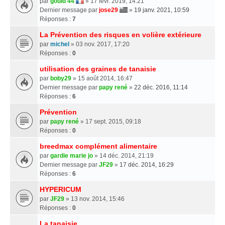
par
gould 44
» 17 févr. 2019, 14:21
Dernier message par
jose29
»
19 janv. 2021, 10:59
Réponses :
7
La Prévention des risques en volière extérieure
par
michel
» 03 nov. 2017, 17:20
Réponses :
0
utilisation des graines de tanaisie
par
boby29
» 15 août 2014, 16:47
Dernier message par
papy rené
»
22 déc. 2016, 11:14
Réponses :
6
Prévention
par
papy rené
» 17 sept. 2015, 09:18
Réponses :
0
breedmax complément alimentaire
par
gardie marie jo
» 14 déc. 2014, 21:19
Dernier message par
JF29
»
17 déc. 2014, 16:29
Réponses :
6
HYPERICUM
par
JF29
» 13 nov. 2014, 15:46
Réponses :
0
La tanaisie