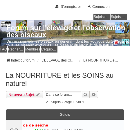
S’enregistrer
Connexion
Sujets sans réponse
Sujets actifs
Forum sur l'élevage et l'observation
des oiseaux
Discussions sur les oiseaux en général , dont les youyous du Sénégal et
tous les oiseaux exotiques, les oiseaux du jardin et de la nature.
Questions, photos, expériences.
FAQ
Rechercher
Membres
L’équipe du forum
Index du forum
L'ELEVAGE des OISEAUX EXOTIQUES
La NOURRITURE et les SOINS au naturel
La NOURRITURE et les SOINS au
naturel
Rechercher
Recherche Avancé
Nouveau Sujet
21 Sujets • Page
1
Sur
1
Sujets
os de seiche