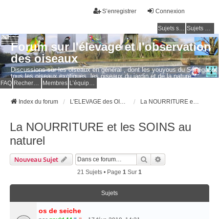
S’enregistrer
Connexion
Sujets sans réponse
Sujets actifs
Forum sur l'élevage et l'observation
des oiseaux
Discussions sur les oiseaux en général , dont les youyous du Sénégal et
tous les oiseaux exotiques, les oiseaux du jardin et de la nature.
Questions, photos, expériences.
FAQ
Rechercher
Membres
L’équipe du forum
Index du forum
L'ELEVAGE des OISEAUX EXOTIQUES
La NOURRITURE et les SOINS au naturel
La NOURRITURE et les SOINS au
naturel
Rechercher
Recherche Avancé
Nouveau Sujet
21 Sujets • Page
1
Sur
1
Sujets
os de seiche