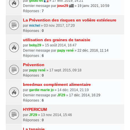
par
gould 44
» 17 févr. 2019, 14:21
Dernier message par
jose29
»
19 janv. 2021, 10:59
Réponses :
7
La Prévention des risques en volière extérieure
par
michel
» 03 nov. 2017, 17:20
Réponses :
0
utilisation des graines de tanaisie
par
boby29
» 15 août 2014, 16:47
Dernier message par
papy rené
»
22 déc. 2016, 11:14
Réponses :
6
Prévention
par
papy rené
» 17 sept. 2015, 09:18
Réponses :
0
breedmax complément alimentaire
par
gardie marie jo
» 14 déc. 2014, 21:19
Dernier message par
JF29
»
17 déc. 2014, 16:29
Réponses :
6
HYPERICUM
par
JF29
» 13 nov. 2014, 15:46
Réponses :
0
La tanaisie