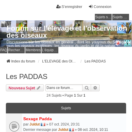
S’enregistrer
Connexion
Sujets sans réponse
Sujets actifs
Forum sur l'élevage et l'observation
des oiseaux
Discussions sur les oiseaux en général , dont les youyous du Sénégal et
tous les oiseaux exotiques, les oiseaux du jardin et de la nature.
Questions, photos, expériences.
FAQ
Rechercher
Membres
L’équipe du forum
Index du forum
L'ELEVAGE des OISEAUX EXOTIQUES
Les PADDAS
Les PADDAS
Rechercher
Recherche Avancé
Nouveau Sujet
24 Sujets • Page
1
Sur
1
Sujets
Sexage Padda
par
Juldut
» 07 oct. 2024, 20:31
Dernier message par
Juldut
»
08 oct. 2024, 10:11