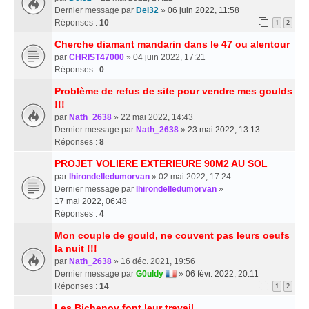
Dernier message par
Del32
»
06 juin 2022, 11:58
Réponses :
10
1
2
Cherche diamant mandarin dans le 47 ou alentour
par
CHRIST47000
» 04 juin 2022, 17:21
Réponses :
0
Problème de refus de site pour vendre mes goulds
!!!
par
Nath_2638
» 22 mai 2022, 14:43
Dernier message par
Nath_2638
»
23 mai 2022, 13:13
Réponses :
8
PROJET VOLIERE EXTERIEURE 90M2 AU SOL
par
lhirondelledumorvan
» 02 mai 2022, 17:24
Dernier message par
lhirondelledumorvan
»
17 mai 2022, 06:48
Réponses :
4
Mon couple de gould, ne couvent pas leurs oeufs
la nuit !!!
par
Nath_2638
» 16 déc. 2021, 19:56
Dernier message par
G0uldy
»
06 févr. 2022, 20:11
Réponses :
14
1
2
Les Bichenov font leur travail