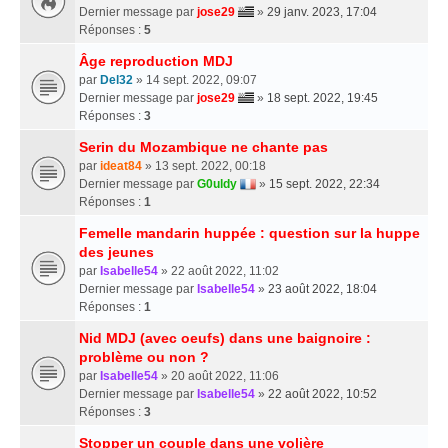
Dernier message par
jose29
»
29 janv. 2023, 17:04
Réponses :
5
Âge reproduction MDJ
par
Del32
» 14 sept. 2022, 09:07
Dernier message par
jose29
»
18 sept. 2022, 19:45
Réponses :
3
Serin du Mozambique ne chante pas
par
ideat84
» 13 sept. 2022, 00:18
Dernier message par
G0uldy
»
15 sept. 2022, 22:34
Réponses :
1
Femelle mandarin huppée : question sur la huppe
des jeunes
par
Isabelle54
» 22 août 2022, 11:02
Dernier message par
Isabelle54
»
23 août 2022, 18:04
Réponses :
1
Nid MDJ (avec oeufs) dans une baignoire :
problème ou non ?
par
Isabelle54
» 20 août 2022, 11:06
Dernier message par
Isabelle54
»
22 août 2022, 10:52
Réponses :
3
Stopper un couple dans une volière