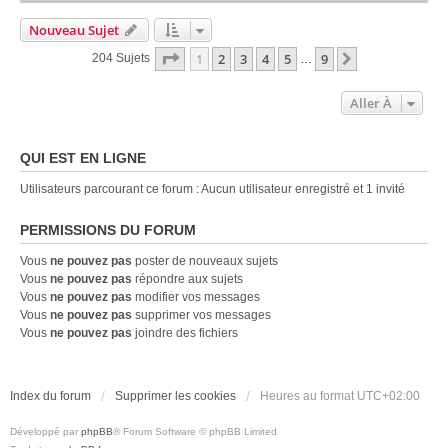
Nouveau Sujet
Page
1
Sur
9
1
2
3
4
5
9
Suivante
204 Sujets
…
Aller À
QUI EST EN LIGNE
Utilisateurs parcourant ce forum : Aucun utilisateur enregistré et 1 invité
PERMISSIONS DU FORUM
Vous
ne pouvez pas
poster de nouveaux sujets
Vous
ne pouvez pas
répondre aux sujets
Vous
ne pouvez pas
modifier vos messages
Vous
ne pouvez pas
supprimer vos messages
Vous
ne pouvez pas
joindre des fichiers
Index du forum
Supprimer les cookies
Heures au format
UTC+02:00
Développé par
phpBB
® Forum Software © phpBB Limited