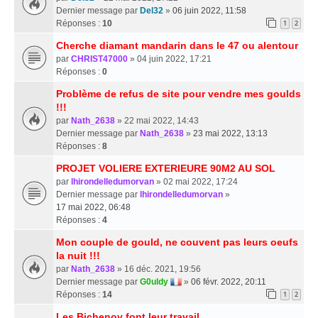
Dernier message par
Del32
»
06 juin 2022, 11:58
Réponses :
10
1
2
Cherche diamant mandarin dans le 47 ou alentour
par
CHRIST47000
» 04 juin 2022, 17:21
Réponses :
0
Problème de refus de site pour vendre mes goulds
!!!
par
Nath_2638
» 22 mai 2022, 14:43
Dernier message par
Nath_2638
»
23 mai 2022, 13:13
Réponses :
8
PROJET VOLIERE EXTERIEURE 90M2 AU SOL
par
lhirondelledumorvan
» 02 mai 2022, 17:24
Dernier message par
lhirondelledumorvan
»
17 mai 2022, 06:48
Réponses :
4
Mon couple de gould, ne couvent pas leurs oeufs
la nuit !!!
par
Nath_2638
» 16 déc. 2021, 19:56
Dernier message par
G0uldy
»
06 févr. 2022, 20:11
Réponses :
14
1
2
Les Bichenov font leur travail