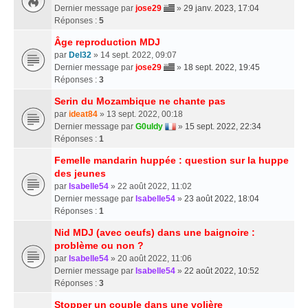
Dernier message par
jose29
»
29 janv. 2023, 17:04
Réponses :
5
Âge reproduction MDJ
par
Del32
» 14 sept. 2022, 09:07
Dernier message par
jose29
»
18 sept. 2022, 19:45
Réponses :
3
Serin du Mozambique ne chante pas
par
ideat84
» 13 sept. 2022, 00:18
Dernier message par
G0uldy
»
15 sept. 2022, 22:34
Réponses :
1
Femelle mandarin huppée : question sur la huppe
des jeunes
par
Isabelle54
» 22 août 2022, 11:02
Dernier message par
Isabelle54
»
23 août 2022, 18:04
Réponses :
1
Nid MDJ (avec oeufs) dans une baignoire :
problème ou non ?
par
Isabelle54
» 20 août 2022, 11:06
Dernier message par
Isabelle54
»
22 août 2022, 10:52
Réponses :
3
Stopper un couple dans une volière