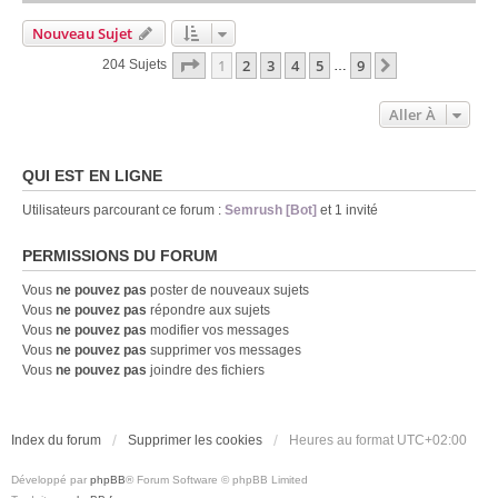
Nouveau Sujet
Page
1
Sur
9
1
2
3
4
5
9
Suivante
204 Sujets
…
Aller À
QUI EST EN LIGNE
Utilisateurs parcourant ce forum :
Semrush [Bot]
et 1 invité
PERMISSIONS DU FORUM
Vous
ne pouvez pas
poster de nouveaux sujets
Vous
ne pouvez pas
répondre aux sujets
Vous
ne pouvez pas
modifier vos messages
Vous
ne pouvez pas
supprimer vos messages
Vous
ne pouvez pas
joindre des fichiers
Index du forum
Supprimer les cookies
Heures au format
UTC+02:00
Développé par
phpBB
® Forum Software © phpBB Limited