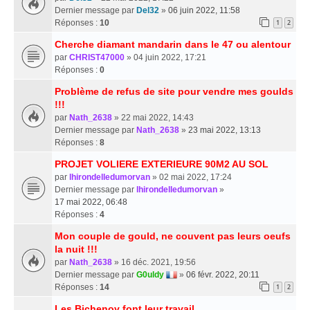
Dernier message par
Del32
»
06 juin 2022, 11:58
Réponses :
10
1
2
Cherche diamant mandarin dans le 47 ou alentour
par
CHRIST47000
» 04 juin 2022, 17:21
Réponses :
0
Problème de refus de site pour vendre mes goulds
!!!
par
Nath_2638
» 22 mai 2022, 14:43
Dernier message par
Nath_2638
»
23 mai 2022, 13:13
Réponses :
8
PROJET VOLIERE EXTERIEURE 90M2 AU SOL
par
lhirondelledumorvan
» 02 mai 2022, 17:24
Dernier message par
lhirondelledumorvan
»
17 mai 2022, 06:48
Réponses :
4
Mon couple de gould, ne couvent pas leurs oeufs
la nuit !!!
par
Nath_2638
» 16 déc. 2021, 19:56
Dernier message par
G0uldy
»
06 févr. 2022, 20:11
Réponses :
14
1
2
Les Bichenov font leur travail