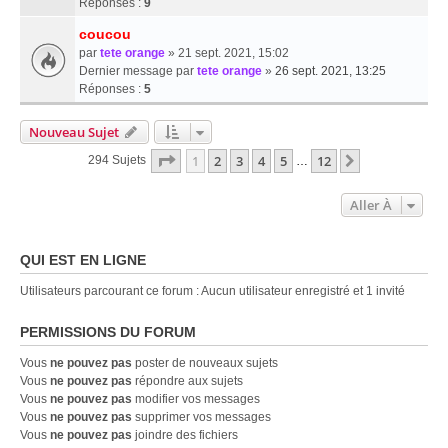
Réponses :
9
coucou
par
tete orange
» 21 sept. 2021, 15:02
Dernier message par
tete orange
»
26 sept. 2021, 13:25
Réponses :
5
Nouveau Sujet
Page
1
Sur
12
1
2
3
4
5
12
Suivante
294 Sujets
…
Aller À
QUI EST EN LIGNE
Utilisateurs parcourant ce forum : Aucun utilisateur enregistré et 1 invité
PERMISSIONS DU FORUM
Vous
ne pouvez pas
poster de nouveaux sujets
Vous
ne pouvez pas
répondre aux sujets
Vous
ne pouvez pas
modifier vos messages
Vous
ne pouvez pas
supprimer vos messages
Vous
ne pouvez pas
joindre des fichiers