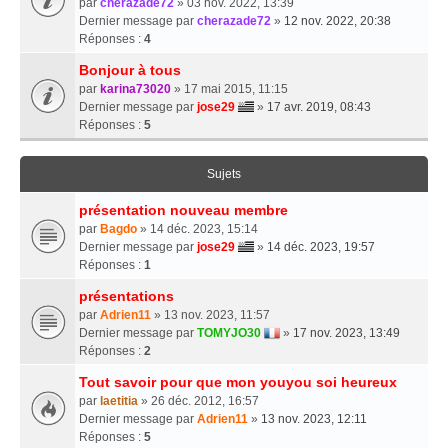
par
cherazade72
» 03 nov. 2022, 13:39
Dernier message par
cherazade72
»
12 nov. 2022, 20:38
Réponses :
4
Bonjour à tous
par
karina73020
» 17 mai 2015, 11:15
Dernier message par
jose29
»
17 avr. 2019, 08:43
Réponses :
5
Sujets
présentation nouveau membre
par
Bagdo
» 14 déc. 2023, 15:14
Dernier message par
jose29
»
14 déc. 2023, 19:57
Réponses :
1
présentations
par
Adrien11
» 13 nov. 2023, 11:57
Dernier message par
TOMYJO30
»
17 nov. 2023, 13:49
Réponses :
2
Tout savoir pour que mon youyou soi heureux
par
laetitia
» 26 déc. 2012, 16:57
Dernier message par
Adrien11
»
13 nov. 2023, 12:11
Réponses :
5