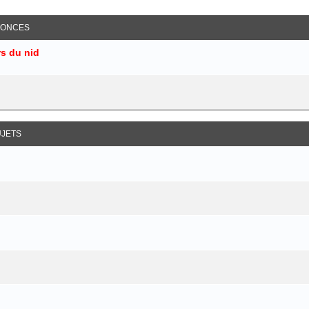
ancée
ONCES
s du nid
UJETS