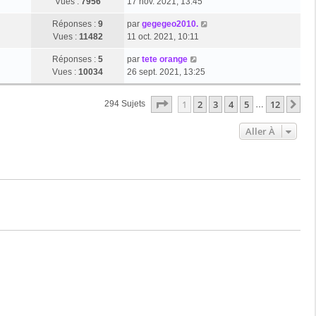
Vues :
7956
17 nov. 2021, 13:45
Réponses :
9
par
gegegeo2010.
Vues :
11482
11 oct. 2021, 10:11
Réponses :
5
par
tete orange
Vues :
10034
26 sept. 2021, 13:25
Page
1
Sur
12
1
2
3
4
5
12
Su
294 Sujets
…
Aller À