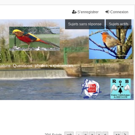
S’enregistrer
Connexion
Sujets sans réponse
Sujets actifs
x
 nature. Questions, photos, expériences.