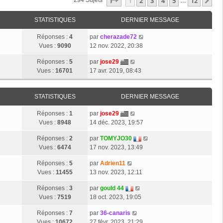
Page
1
Sur
12
1
2
3
4
5
12
Su
294 Sujets
…
STATISTIQUES
DERNIER MESSAGE
Réponses :
4
par
cherazade72
Vues :
9090
12 nov. 2022, 20:38
Réponses :
5
par
jose29
Vues :
16701
17 avr. 2019, 08:43
STATISTIQUES
DERNIER MESSAGE
Réponses :
1
par
jose29
Vues :
8948
14 déc. 2023, 19:57
Réponses :
2
par
TOMYJO30
Vues :
6474
17 nov. 2023, 13:49
Réponses :
5
par
Adrien11
Vues :
11455
13 nov. 2023, 12:11
Réponses :
3
par
gould 44
Vues :
7519
18 oct. 2023, 19:05
Réponses :
7
par
36-canaris
Vues :
10672
27 févr. 2023, 21:29