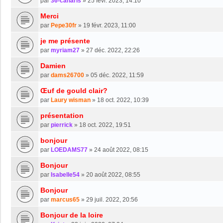
par
36-canaris
»
25 févr. 2023, 14:10
Merci
par
Pepe30fr
»
19 févr. 2023, 11:00
je me présente
par
myriam27
»
27 déc. 2022, 22:26
Damien
par
dams26700
»
05 déc. 2022, 11:59
Œuf de gould clair?
par
Laury wisman
»
18 oct. 2022, 10:39
présentation
par
pierrick
»
18 oct. 2022, 19:51
bonjour
par
LOEDAMS77
»
24 août 2022, 08:15
Bonjour
par
Isabelle54
»
20 août 2022, 08:55
Bonjour
par
marcus65
»
29 juil. 2022, 20:56
Bonjour de la loire