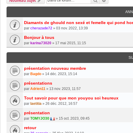
Rechercher
Recherche Av
Nouveau Sujet
ANN
Diamants de ghould non sexé et femelle qui pond hor
par
cherazade72
»
03 nov. 2022, 13:39
Bonjour à tous
par
karina73020
»
17 mai 2015, 11:15
S
présentation nouveau membre
par
Bagdo
»
14 déc. 2023, 15:14
présentations
par
Adrien11
»
13 nov. 2023, 11:57
Tout savoir pour que mon youyou soi heureux
par
laetitia
»
26 déc. 2012, 16:57
présentation
par
TOMYJO30
»
15 oct. 2023, 09:45
retour