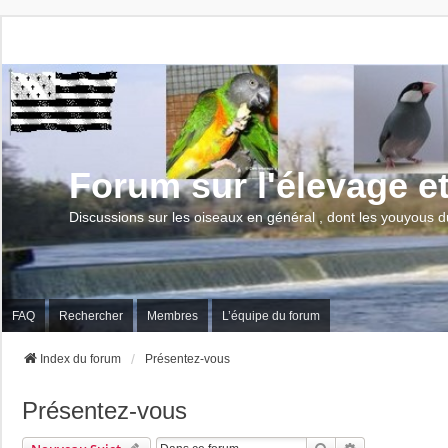
Forum sur l'élevage e
Discussions sur les oiseaux en général , dont les youyous d
FAQ
Rechercher
Membres
L’équipe du forum
Index du forum
Présentez-vous
Présentez-vous