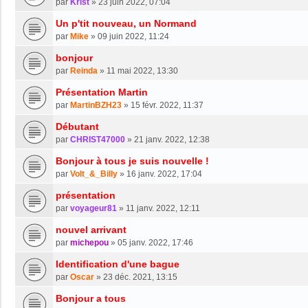
par
Krist
»
23 juin 2022, 07:04
Un p'tit nouveau, un Normand
par
Mike
»
09 juin 2022, 11:24
bonjour
par
Reinda
»
11 mai 2022, 13:30
Présentation Martin
par
MartinBZH23
»
15 févr. 2022, 11:37
Débutant
par
CHRIST47000
»
21 janv. 2022, 12:38
Bonjour à tous je suis nouvelle !
par
Volt_&_Billy
»
16 janv. 2022, 17:04
présentation
par
voyageur81
»
11 janv. 2022, 12:11
nouvel arrivant
par
michepou
»
05 janv. 2022, 17:46
Identification d'une bague
par
Oscar
»
23 déc. 2021, 13:15
Bonjour a tous