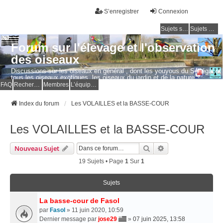
S’enregistrer
Connexion
Sujets sans réponse
Sujets actifs
Forum sur l'élevage et l'observation
des oiseaux
Discussions sur les oiseaux en général , dont les youyous du Sénégal et
tous les oiseaux exotiques, les oiseaux du jardin et de la nature.
Questions, photos, expériences.
FAQ
Rechercher
Membres
L’équipe du forum
Index du forum
Les VOLAILLES et la BASSE-COUR
Les VOLAILLES et la BASSE-COUR
Rechercher
Recherche Avancé
Nouveau Sujet
19 Sujets • Page
1
Sur
1
Sujets
La basse-cour de Fasol
par
Fasol
» 11 juin 2020, 10:59
Dernier message par
jose29
»
07 juin 2025, 13:58