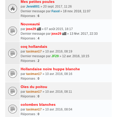
Mes petites poules
par
Jenni001
» 20 sept. 2017, 11:26
Dernier message par
Fasol
»
18 nov. 2018, 11:07
Réponses :
6
Nouveauté
par
jose29
» 07 août 2015, 18:17
Dernier message par
jose29
»
13 févr. 2017, 22:33
Réponses :
4
coq hollandais
par
taximan17
» 10 avr. 2016, 08:19
Dernier message par
JF29
»
12 avr. 2016, 10:15
Réponses :
2
Hollandaise noire huppe blanche
par
taximan17
» 10 avr. 2016, 08:16
Réponses :
0
Oies du poitou
par
taximan17
» 10 avr. 2016, 08:11
Réponses :
0
colombes blanches
par
taximan17
» 10 avr. 2016, 08:04
Réponses :
0