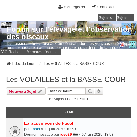
S’enregistrer
Connexion
Sujets sans réponse
Sujets actifs
Forum sur l'élevage et l'observation
des oiseaux
Discussions sur les oiseaux en général , dont les youyous du Sénégal et
tous les oiseaux exotiques, les oiseaux du jardin et de la nature.
Questions, photos, expériences.
FAQ
Rechercher
Membres
L’équipe du forum
Index du forum
Les VOLAILLES et la BASSE-COUR
Les VOLAILLES et la BASSE-COUR
Rechercher
Recherche Avancé
Nouveau Sujet
19 Sujets • Page
1
Sur
1
Sujets
La basse-cour de Fasol
par
Fasol
» 11 juin 2020, 10:59
Dernier message par
jose29
»
07 juin 2025, 13:58