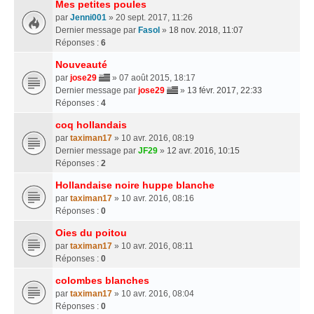
Mes petites poules
par
Jenni001
» 20 sept. 2017, 11:26
Dernier message par
Fasol
»
18 nov. 2018, 11:07
Réponses :
6
Nouveauté
par
jose29
» 07 août 2015, 18:17
Dernier message par
jose29
»
13 févr. 2017, 22:33
Réponses :
4
coq hollandais
par
taximan17
» 10 avr. 2016, 08:19
Dernier message par
JF29
»
12 avr. 2016, 10:15
Réponses :
2
Hollandaise noire huppe blanche
par
taximan17
» 10 avr. 2016, 08:16
Réponses :
0
Oies du poitou
par
taximan17
» 10 avr. 2016, 08:11
Réponses :
0
colombes blanches
par
taximan17
» 10 avr. 2016, 08:04
Réponses :
0