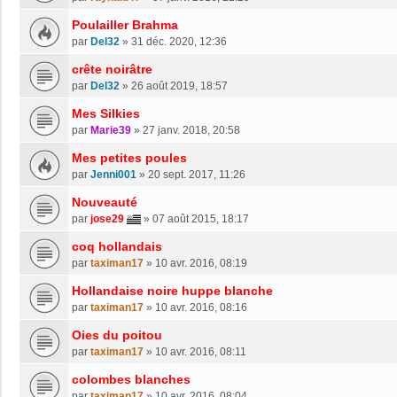
Poulailler Brahma
par
Del32
»
31 déc. 2020, 12:36
crête noirâtre
par
Del32
»
26 août 2019, 18:57
Mes Silkies
par
Marie39
»
27 janv. 2018, 20:58
Mes petites poules
par
Jenni001
»
20 sept. 2017, 11:26
Nouveauté
par
jose29
»
07 août 2015, 18:17
coq hollandais
par
taximan17
»
10 avr. 2016, 08:19
Hollandaise noire huppe blanche
par
taximan17
»
10 avr. 2016, 08:16
Oies du poitou
par
taximan17
»
10 avr. 2016, 08:11
colombes blanches
par
taximan17
»
10 avr. 2016, 08:04