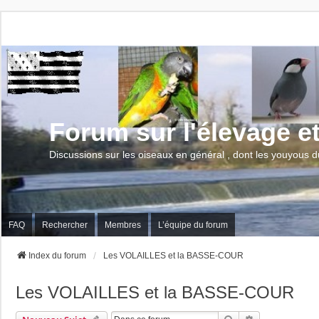
Forum sur l'élevage e
Discussions sur les oiseaux en général , dont les youyous d
FAQ
Rechercher
Membres
L’équipe du forum
Index du forum
Les VOLAILLES et la BASSE-COUR
Les VOLAILLES et la BASSE-COUR