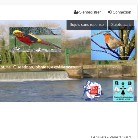
S’enregistrer
Connexion
Sujets sans réponse
Sujets actifs
x
 nature. Questions, photos, expériences.
19 Sujets • Page
1
Sur
1