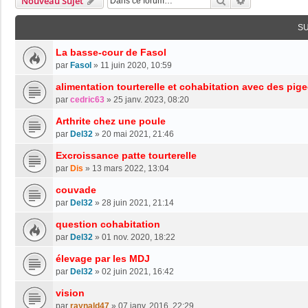
Rechercher
Recherche Av
Nouveau Sujet
S
La basse-cour de Fasol
par
Fasol
»
11 juin 2020, 10:59
alimentation tourterelle et cohabitation avec des pig
par
cedric63
»
25 janv. 2023, 08:20
Arthrite chez une poule
par
Del32
»
20 mai 2021, 21:46
Excroissance patte tourterelle
par
Dis
»
13 mars 2022, 13:04
couvade
par
Del32
»
28 juin 2021, 21:14
question cohabitation
par
Del32
»
01 nov. 2020, 18:22
élevage par les MDJ
par
Del32
»
02 juin 2021, 16:42
vision
par
raynald47
»
07 janv. 2016, 22:29