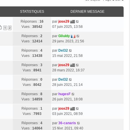
STATISTIQUES
DERNIER MESSAGE
Réponses :
16
par
jose29
Vues :
38542
07 juin 2025, 13:58
1
2
Réponses :
2
par
G0uldy
Vues :
12414
29 janv. 2023, 21:56
Réponses :
4
par
Del32
Vues :
13438
15 mai 2022, 21:58
Réponses :
3
par
jose29
Vues :
8941
28 mars 2022, 16:37
Réponses :
0
par
Del32
Vues :
8042
28 juin 2021, 21:14
Réponses :
8
par
hugesF
Vues :
14859
26 juin 2021, 18:08
Réponses :
1
par
jose29
Vues :
7993
03 juin 2021, 08:59
Réponses :
4
par
36-canaris
Vues :
14064
15 févr. 2021, 09:40