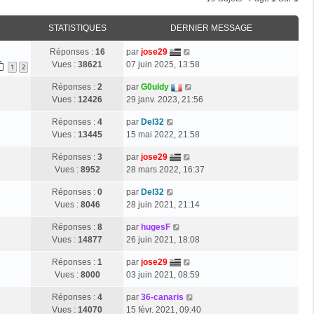
STATISTIQUES
DERNIER MESSAGE
Réponses :
16
par
jose29
Vues :
38621
07 juin 2025, 13:58
1
2
Réponses :
2
par
G0uldy
Vues :
12426
29 janv. 2023, 21:56
Réponses :
4
par
Del32
Vues :
13445
15 mai 2022, 21:58
Réponses :
3
par
jose29
Vues :
8952
28 mars 2022, 16:37
Réponses :
0
par
Del32
Vues :
8046
28 juin 2021, 21:14
Réponses :
8
par
hugesF
Vues :
14877
26 juin 2021, 18:08
Réponses :
1
par
jose29
Vues :
8000
03 juin 2021, 08:59
Réponses :
4
par
36-canaris
Vues :
14070
15 févr. 2021, 09:40