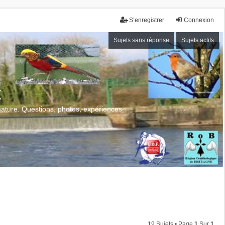
S’enregistrer
Connexion
Sujets sans réponse
Sujets actifs
x
 nature. Questions, photos, expériences.
19 Sujets • Page
1
Sur
1