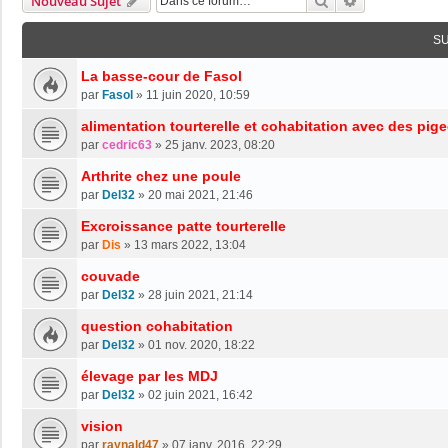
Rechercher
Recherche Av
Nouveau Sujet
S
La basse-cour de Fasol
par
Fasol
»
11 juin 2020, 10:59
alimentation tourterelle et cohabitation avec des pig
par
cedric63
»
25 janv. 2023, 08:20
Arthrite chez une poule
par
Del32
»
20 mai 2021, 21:46
Excroissance patte tourterelle
par
Dis
»
13 mars 2022, 13:04
couvade
par
Del32
»
28 juin 2021, 21:14
question cohabitation
par
Del32
»
01 nov. 2020, 18:22
élevage par les MDJ
par
Del32
»
02 juin 2021, 16:42
vision
par
raynald47
»
07 janv. 2016, 22:29