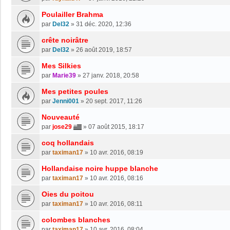
Poulailler Brahma
par
Del32
»
31 déc. 2020, 12:36
crête noirâtre
par
Del32
»
26 août 2019, 18:57
Mes Silkies
par
Marie39
»
27 janv. 2018, 20:58
Mes petites poules
par
Jenni001
»
20 sept. 2017, 11:26
Nouveauté
par
jose29
»
07 août 2015, 18:17
coq hollandais
par
taximan17
»
10 avr. 2016, 08:19
Hollandaise noire huppe blanche
par
taximan17
»
10 avr. 2016, 08:16
Oies du poitou
par
taximan17
»
10 avr. 2016, 08:11
colombes blanches
par
taximan17
»
10 avr. 2016, 08:04