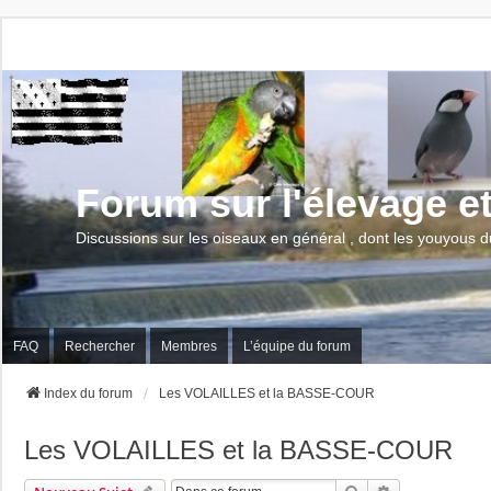
Forum sur l'élevage e
Discussions sur les oiseaux en général , dont les youyous d
FAQ
Rechercher
Membres
L’équipe du forum
Index du forum
Les VOLAILLES et la BASSE-COUR
Les VOLAILLES et la BASSE-COUR