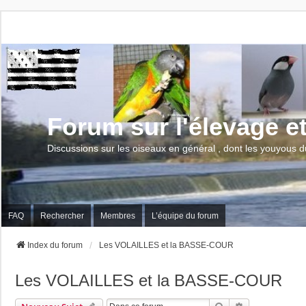
Forum sur l'élevage e
Discussions sur les oiseaux en général , dont les youyous d
FAQ
Rechercher
Membres
L’équipe du forum
Index du forum
Les VOLAILLES et la BASSE-COUR
Les VOLAILLES et la BASSE-COUR