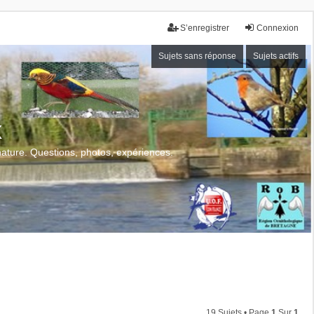
S’enregistrer
Connexion
Sujets sans réponse
Sujets actifs
x
 nature. Questions, photos, expériences.
19 Sujets • Page
1
Sur
1