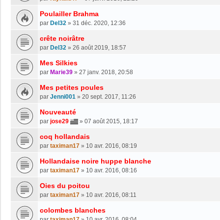
Poulailler Brahma
par
Del32
»
31 déc. 2020, 12:36
crête noirâtre
par
Del32
»
26 août 2019, 18:57
Mes Silkies
par
Marie39
»
27 janv. 2018, 20:58
Mes petites poules
par
Jenni001
»
20 sept. 2017, 11:26
Nouveauté
par
jose29
»
07 août 2015, 18:17
coq hollandais
par
taximan17
»
10 avr. 2016, 08:19
Hollandaise noire huppe blanche
par
taximan17
»
10 avr. 2016, 08:16
Oies du poitou
par
taximan17
»
10 avr. 2016, 08:11
colombes blanches
par
taximan17
»
10 avr. 2016, 08:04