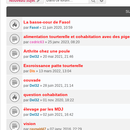
Rechercher
Recherche Av
Nouveau Sujet
S
La basse-cour de Fasol
par
Fasol
»
11 juin 2020, 10:59
alimentation tourterelle et cohabitation avec des pig
par
cedric63
»
25 janv. 2023, 08:20
Arthrite chez une poule
par
Del32
»
20 mai 2021, 21:46
Excroissance patte tourterelle
par
Dis
»
13 mars 2022, 13:04
couvade
par
Del32
»
28 juin 2021, 21:14
question cohabitation
par
Del32
»
01 nov. 2020, 18:22
élevage par les MDJ
par
Del32
»
02 juin 2021, 16:42
vision
par
raynald47
»
07 janv. 2016, 22:29