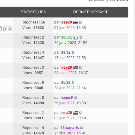
STATISTIQUES
DERNIER MESSAGE
Réponses :
16
par
jose29
Vues :
38633
07 juin 2025, 13:58
1
2
Réponses :
2
par
G0uldy
Vues :
12428
29 janv. 2023, 21:56
Réponses :
4
par
Del32
Vues :
13447
15 mai 2022, 21:58
Réponses :
3
par
jose29
Vues :
8957
28 mars 2022, 16:37
Réponses :
0
par
Del32
Vues :
8048
28 juin 2021, 21:14
Réponses :
8
par
hugesF
Vues :
14880
26 juin 2021, 18:08
Réponses :
1
par
jose29
Vues :
8003
03 juin 2021, 08:59
Réponses :
4
par
36-canaris
Vues :
14070
15 févr. 2021, 09:40