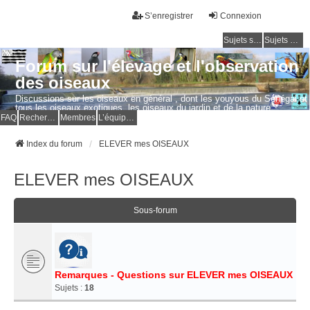
S’enregistrer
Connexion
Sujets sans réponse
Sujets actifs
Forum sur l'élevage et l'observation
des oiseaux
Discussions sur les oiseaux en général , dont les youyous du Sénégal et
tous les oiseaux exotiques, les oiseaux du jardin et de la nature.
Questions, photos, expériences.
FAQ
Rechercher
Membres
L’équipe du forum
Index du forum
ELEVER mes OISEAUX
ELEVER mes OISEAUX
Sous-forum
Remarques - Questions sur ELEVER mes OISEAUX
Sujets :
18