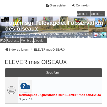
S’enregistrer
Connexion
Sujets sans réponse
Sujets actifs
Forum sur l'élevage et l'observation
des oiseaux
Discussions sur les oiseaux en général , dont les youyous du Sénégal et
tous les oiseaux exotiques, les oiseaux du jardin et de la nature.
Questions, photos, expériences.
FAQ
Rechercher
Membres
L’équipe du forum
Index du forum
ELEVER mes OISEAUX
ELEVER mes OISEAUX
Sous-forum
Remarques - Questions sur ELEVER mes OISEAUX
Sujets :
18