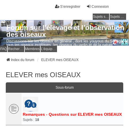
S’enregistrer
Connexion
Sujets sans réponse
Sujets actifs
Forum sur l'élevage et l'observation
des oiseaux
Discussions sur les oiseaux en général , dont les youyous du Sénégal et
tous les oiseaux exotiques, les oiseaux du jardin et de la nature.
Questions, photos, expériences.
FAQ
Rechercher
Membres
L’équipe du forum
Index du forum
ELEVER mes OISEAUX
ELEVER mes OISEAUX
Sous-forum
Remarques - Questions sur ELEVER mes OISEAUX
Sujets :
18