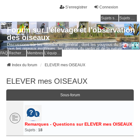
S’enregistrer
Connexion
Sujets sans réponse
Sujets actifs
Forum sur l'élevage et l'observation
des oiseaux
Discussions sur les oiseaux en général , dont les youyous du Sénégal et
tous les oiseaux exotiques, les oiseaux du jardin et de la nature.
Questions, photos, expériences.
FAQ
Rechercher
Membres
L’équipe du forum
Index du forum
ELEVER mes OISEAUX
ELEVER mes OISEAUX
Sous-forum
Remarques - Questions sur ELEVER mes OISEAUX
Sujets :
18