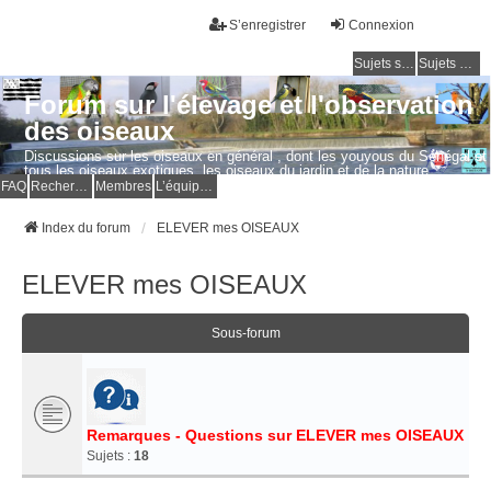
S’enregistrer
Connexion
Sujets sans réponse
Sujets actifs
Forum sur l'élevage et l'observation
des oiseaux
Discussions sur les oiseaux en général , dont les youyous du Sénégal et
tous les oiseaux exotiques, les oiseaux du jardin et de la nature.
Questions, photos, expériences.
FAQ
Rechercher
Membres
L’équipe du forum
Index du forum
ELEVER mes OISEAUX
ELEVER mes OISEAUX
Sous-forum
Remarques - Questions sur ELEVER mes OISEAUX
Sujets :
18