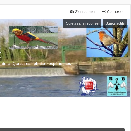
S’enregistrer
Connexion
Sujets sans réponse
Sujets actifs
x
 nature. Questions, photos, expériences.