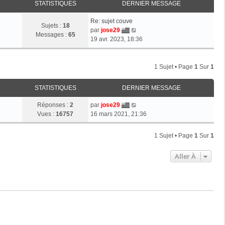
STATISTIQUES
DERNIER MESSAGE
Re: sujet couve
Sujets :
18
V
par
jose29
Messages :
65
o
19 avr. 2023, 18:36
i
r
l
1 Sujet • Page
1
Sur
1
e
d
STATISTIQUES
DERNIER MESSAGE
e
r
Réponses :
2
par
jose29
n
Vues :
16757
16 mars 2021, 21:36
i
e
1 Sujet • Page
1
Sur
1
r
m
Aller À
e
s
s
a
g
e