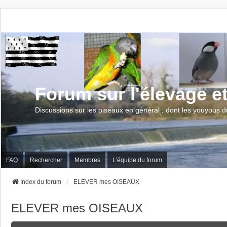
Forum sur l'élevage e
Discussions sur les oiseaux en général , dont les youyous d
FAQ
Rechercher
Membres
L’équipe du forum
Index du forum
ELEVER mes OISEAUX
ELEVER mes OISEAUX