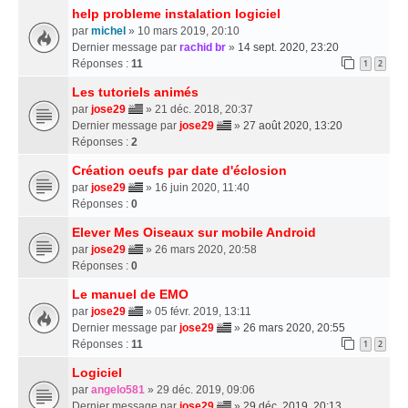
help probleme instalation logiciel
par
michel
» 10 mars 2019, 20:10
Dernier message par
rachid br
»
14 sept. 2020, 23:20
Réponses :
11
1
2
Les tutoriels animés
par
jose29
» 21 déc. 2018, 20:37
Dernier message par
jose29
»
27 août 2020, 13:20
Réponses :
2
Création oeufs par date d'éclosion
par
jose29
» 16 juin 2020, 11:40
Réponses :
0
Elever Mes Oiseaux sur mobile Android
par
jose29
» 26 mars 2020, 20:58
Réponses :
0
Le manuel de EMO
par
jose29
» 05 févr. 2019, 13:11
Dernier message par
jose29
»
26 mars 2020, 20:55
Réponses :
11
1
2
Logiciel
par
angelo581
» 29 déc. 2019, 09:06
Dernier message par
jose29
»
29 déc. 2019, 20:13