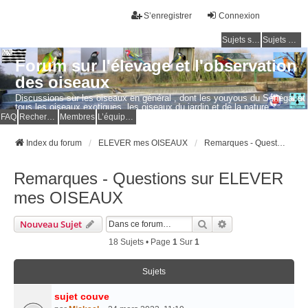
S’enregistrer
Connexion
Sujets sans réponse
Sujets actifs
Forum sur l'élevage et l'observation
des oiseaux
Discussions sur les oiseaux en général , dont les youyous du Sénégal et
tous les oiseaux exotiques, les oiseaux du jardin et de la nature.
Questions, photos, expériences.
FAQ
Rechercher
Membres
L’équipe du forum
Index du forum
ELEVER mes OISEAUX
Remarques - Questions sur ELEVER mes OISEAUX
Remarques - Questions sur ELEVER
mes OISEAUX
Rechercher
Recherche Avancé
Nouveau Sujet
18 Sujets • Page
1
Sur
1
Sujets
sujet couve