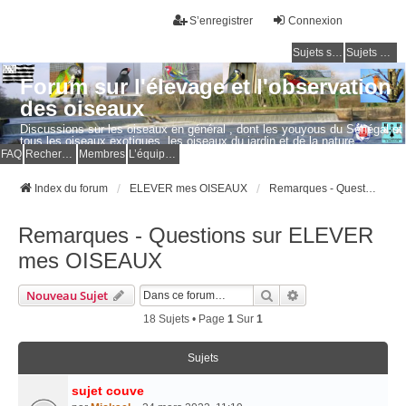
S’enregistrer
Connexion
Sujets sans réponse
Sujets actifs
Forum sur l'élevage et l'observation
des oiseaux
Discussions sur les oiseaux en général , dont les youyous du Sénégal et
tous les oiseaux exotiques, les oiseaux du jardin et de la nature.
Questions, photos, expériences.
FAQ
Rechercher
Membres
L’équipe du forum
Index du forum
ELEVER mes OISEAUX
Remarques - Questions sur ELEVER mes OISEAUX
Remarques - Questions sur ELEVER
mes OISEAUX
Rechercher
Recherche Avancé
Nouveau Sujet
18 Sujets • Page
1
Sur
1
Sujets
sujet couve