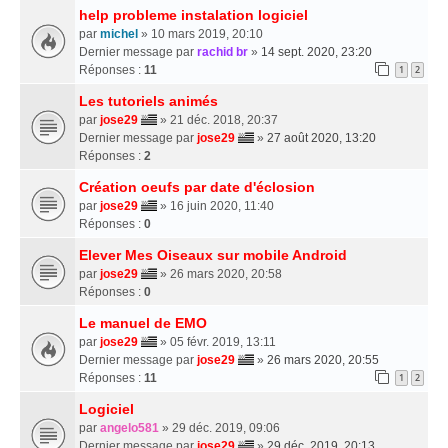
help probleme instalation logiciel
par
michel
» 10 mars 2019, 20:10
Dernier message par
rachid br
»
14 sept. 2020, 23:20
Réponses :
11
1
2
Les tutoriels animés
par
jose29
» 21 déc. 2018, 20:37
Dernier message par
jose29
»
27 août 2020, 13:20
Réponses :
2
Création oeufs par date d'éclosion
par
jose29
» 16 juin 2020, 11:40
Réponses :
0
Elever Mes Oiseaux sur mobile Android
par
jose29
» 26 mars 2020, 20:58
Réponses :
0
Le manuel de EMO
par
jose29
» 05 févr. 2019, 13:11
Dernier message par
jose29
»
26 mars 2020, 20:55
Réponses :
11
1
2
Logiciel
par
angelo581
» 29 déc. 2019, 09:06
Dernier message par
jose29
»
29 déc. 2019, 20:13