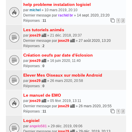
help probleme instalation logiciel
par
michel
» 10 mars 2019, 20:10
Dernier message par
rachid br
»
14 sept. 2020, 23:20
Réponses :
11
1
2
Les tutoriels animés
par
jose29
» 21 déc. 2018, 20:37
Dernier message par
jose29
»
27 août 2020, 13:20
Réponses :
2
Création oeufs par date d'éclosion
par
jose29
» 16 juin 2020, 11:40
Réponses :
0
Elever Mes Oiseaux sur mobile Android
par
jose29
» 26 mars 2020, 20:58
Réponses :
0
Le manuel de EMO
par
jose29
» 05 févr. 2019, 13:11
Dernier message par
jose29
»
26 mars 2020, 20:55
Réponses :
11
1
2
Logiciel
par
angelo581
» 29 déc. 2019, 09:06
Dernier message par
jose29
»
29 déc. 2019, 20:13