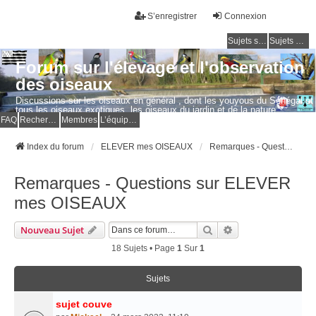
S’enregistrer
Connexion
Sujets sans réponse
Sujets actifs
Forum sur l'élevage et l'observation
des oiseaux
Discussions sur les oiseaux en général , dont les youyous du Sénégal et
tous les oiseaux exotiques, les oiseaux du jardin et de la nature.
Questions, photos, expériences.
FAQ
Rechercher
Membres
L’équipe du forum
Index du forum
ELEVER mes OISEAUX
Remarques - Questions sur ELEVER mes OISEAUX
Remarques - Questions sur ELEVER
mes OISEAUX
Rechercher
Recherche Avancé
Nouveau Sujet
18 Sujets • Page
1
Sur
1
Sujets
sujet couve