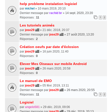
help probleme instalation logiciel
par
michel
» 10 mars 2019, 20:10
Dernier message par
rachid br
»
14 sept. 2020, 23:20
Réponses :
11
1
2
Les tutoriels animés
par
jose29
» 21 déc. 2018, 20:37
Dernier message par
jose29
»
27 août 2020, 13:20
Réponses :
2
Création oeufs par date d'éclosion
par
jose29
» 16 juin 2020, 11:40
Réponses :
0
Elever Mes Oiseaux sur mobile Android
par
jose29
» 26 mars 2020, 20:58
Réponses :
0
Le manuel de EMO
par
jose29
» 05 févr. 2019, 13:11
Dernier message par
jose29
»
26 mars 2020, 20:55
Réponses :
11
1
2
Logiciel
par
angelo581
» 29 déc. 2019, 09:06
Dernier message par
jose29
»
29 déc. 2019, 20:13