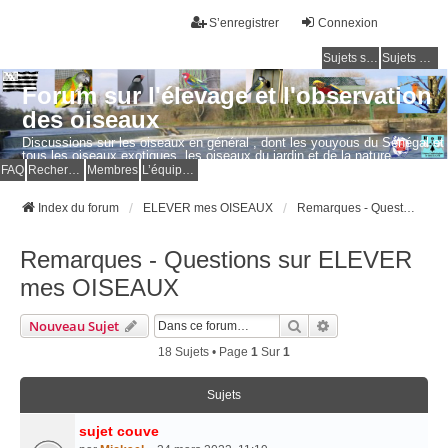
S’enregistrer
Connexion
Sujets sans réponse
Sujets actifs
Forum sur l'élevage et l'observation
des oiseaux
Discussions sur les oiseaux en général , dont les youyous du Sénégal et
tous les oiseaux exotiques, les oiseaux du jardin et de la nature.
Questions, photos, expériences.
FAQ
Rechercher
Membres
L’équipe du forum
Index du forum
ELEVER mes OISEAUX
Remarques - Questions sur ELEVER mes OISEAUX
Remarques - Questions sur ELEVER
mes OISEAUX
Rechercher
Recherche Avancé
Nouveau Sujet
18 Sujets • Page
1
Sur
1
Sujets
sujet couve