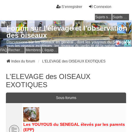
S’enregistrer
Connexion
Sujets sans réponse
Sujets actifs
Forum sur l'élevage et l'observation
des oiseaux
Discussions sur les oiseaux en général , dont les youyous du Sénégal et
tous les oiseaux exotiques, les oiseaux du jardin et de la nature.
Questions, photos, expériences.
FAQ
Rechercher
Membres
L’équipe du forum
Index du forum
L'ELEVAGE des OISEAUX EXOTIQUES
L'ELEVAGE des OISEAUX
EXOTIQUES
Sous-forums
Les YOUYOUS du SENEGAL élevés par les parents
(EPP)