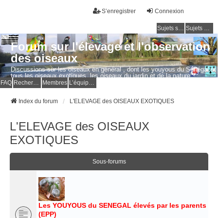
S’enregistrer
Connexion
Sujets sans réponse
Sujets actifs
Forum sur l'élevage et l'observation
des oiseaux
Discussions sur les oiseaux en général , dont les youyous du Sénégal et
tous les oiseaux exotiques, les oiseaux du jardin et de la nature.
Questions, photos, expériences.
FAQ
Rechercher
Membres
L’équipe du forum
Index du forum
L'ELEVAGE des OISEAUX EXOTIQUES
L'ELEVAGE des OISEAUX
EXOTIQUES
Sous-forums
Les YOUYOUS du SENEGAL élevés par les parents
(EPP)